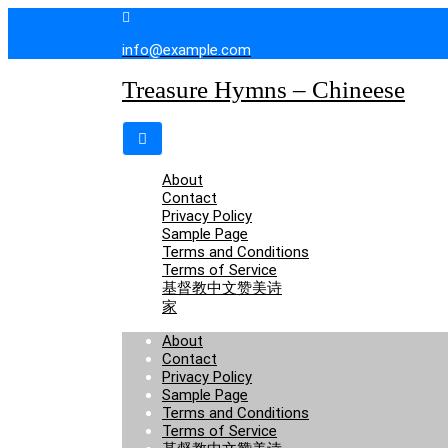
Skip
to
info@example.com
content
Treasure Hymns – Chineese
About
Contact
Privacy Policy
Sample Page
Terms and Conditions
Terms of Service
基督教中文赞美诗
家
About
Contact
Privacy Policy
Sample Page
Terms and Conditions
Terms of Service