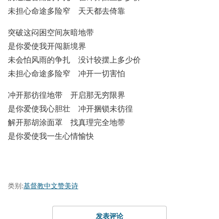
未担心命途多险窄 天天都去倚靠
突破这闷困空间灰暗地带
是你爱使我开闯新境界
未会怕风雨的争扎 没计较摆上多少价
未担心命途多险窄 冲开一切害怕
冲开那彷徨地带 开启那无穷限界
是你爱使我心胆壮 冲开捆锁未彷徨
解开那胡涂面罩 找真理完全地带
是你爱使我一生心情愉快
类别:
基督教中文赞美诗
发表评论