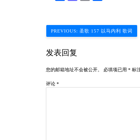
享
文
PREVIOUS:
圣歌 157 以马内利 歌词
章
发表回复
导
航
您的邮箱地址不会被公开。
必填项已用
*
标
评论
*