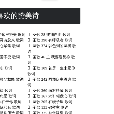
喜欢的赞美诗
我在这里赞美 歌词
圣歌 28 赐我自由 歌词
 圣灵请您来 歌词
圣歌 390 有呼吸者 歌词
 同心聚集 歌词
圣歌 374 以色列的圣者 歌
词
 主爱不变 歌词
圣歌 46 主 我要遇见祢 歌
词
脚步 歌词
圣歌 109 花尽一生来爱你
歌词
 赞颂父权能 歌词
圣歌 242 同颂庆主恩典 歌
词
祝福 歌词
圣歌 360 面对抉择 歌词
因您爱 歌词
圣歌 167 求引领我心 歌词
生命在于你 歌词
圣歌 205 在幔子里 歌词
 耶稣耶稣 歌词
圣歌 133 敬拜主 歌词
 我是你所造 歌词
圣歌 325 被您吸引 歌词