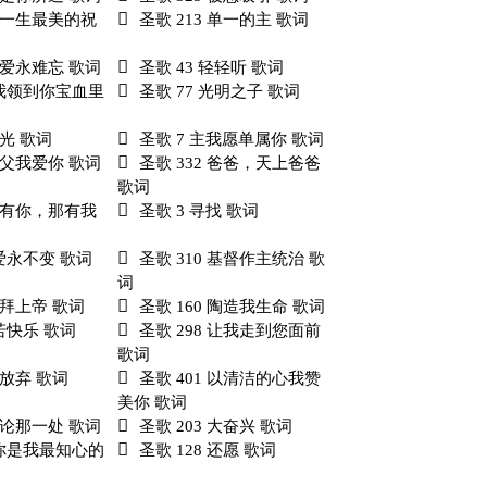
 这一生最美的祝
圣歌 213 单一的主 歌词
 主爱永难忘 歌词
圣歌 43 轻轻听 歌词
把我领到你宝血里
圣歌 77 光明之子 歌词
眼光 歌词
圣歌 7 主我愿单属你 歌词
 天父我爱你 歌词
圣歌 332 爸爸，天上爸爸
歌词
 没有你，那有我
圣歌 3 寻找 歌词
你爱永不变 歌词
圣歌 310 基督作主统治 歌
词
 敬拜上帝 歌词
圣歌 160 陶造我生命 歌词
你若快乐 歌词
圣歌 298 让我走到您面前
歌词
别放弃 歌词
圣歌 401 以清洁的心我赞
美你 歌词
 无论那一处 歌词
圣歌 203 大奋兴 歌词
主你是我最知心的
圣歌 128 还愿 歌词