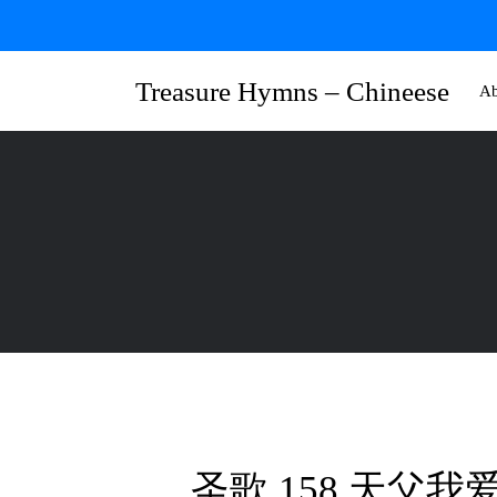
Skip
to
content
Treasure Hymns – Chineese
Ab
圣歌 158 天父我