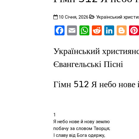
10 Січня, 2026
Український христия
Facebook
Email
WhatsApp
Reddit
Linke
Bl
Український християнс
Євангельські Пісні
Гімн 512 Я небо нове 
1
Я небо нове й нову землю
побачу за словом Творця;
І славу від Бога одержу,