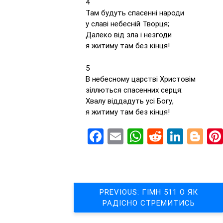
4
Там будуть спасенні народи
у славі небесній Творця;
Далеко від зла і незгоди
я житиму там без кінця!
5
В небесному царстві Христовім
зіллються спасенних серця:
Хвалу віддадуть усі Богу,
я житиму там без кінця!
Facebook
Email
WhatsApp
Reddit
Linke
Bl
Навігація
PREVIOUS:
ГІМН 511 О ЯК
РАДІСНО СТРЕМИТИСЬ
записів