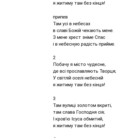
я житиму там без кінця!
припев
Там усі в небесах
в славі Божій чекають мене.
З мене хрест зніме Спас
і в небесную радість прийме.
2
Побачу я місто чудесне,
де всі прославляють Творця;
У світлій оселі небесній
я житиму там без кінця!
3
Там вулиці золотом вкриті,
там слава Господня сія;
І кров’ю Ісуса обмитий,
я житиму там без кінця!