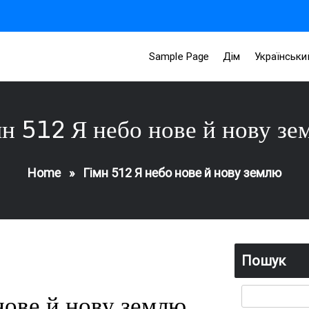
Sample Page
Дім
Українськи
мн 512 Я небо нове й нову зе
Home
»
Гімн 512 Я небо нове й нову землю
Пошук
нове й нову землю