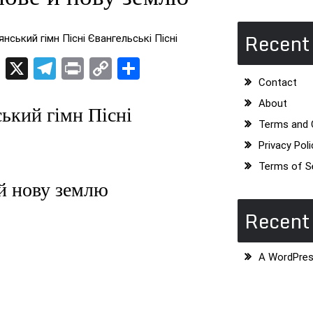
Recent
нський гімн Пісні Євангельські Пісні
dIn
ogger
Pinterest
X
Telegram
Print
Copy
Поділитися
Contact
Link
About
ький гімн Пісні
Terms and 
Privacy Poli
Terms of S
й нову землю
Recen
A WordPre