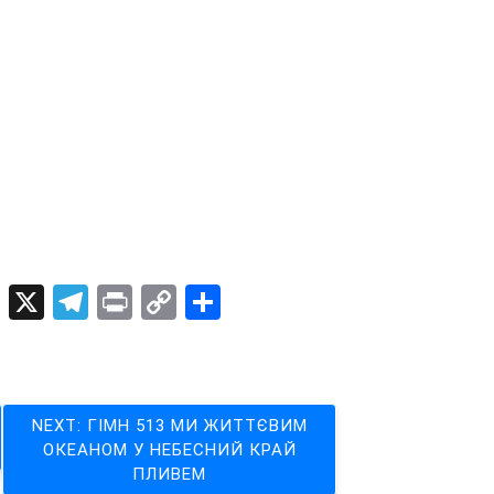
dIn
ogger
Pinterest
X
Telegram
Print
Copy
Поділитися
Link
NEXT:
ГІМН 513 МИ ЖИТТЄВИМ
ОКЕАНОМ У НЕБЕСНИЙ КРАЙ
ПЛИВЕМ