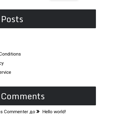
 Posts
Conditions
cy
ervice
t Comments
ss Commenter
до
Hello world!