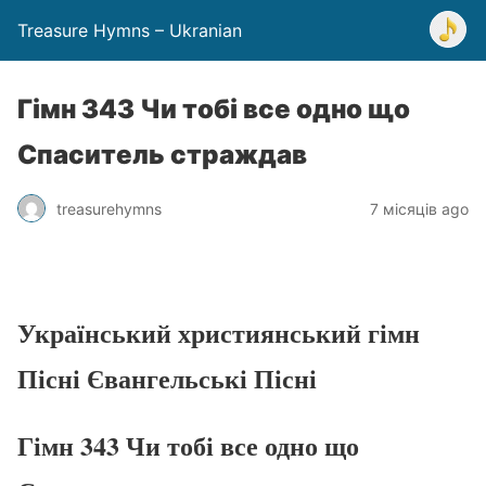
Treasure Hymns – Ukranian
Гімн 343 Чи тобі все одно що
Спаситель страждав
treasurehymns
7 місяців ago
Український християнський гімн
Пісні Євангельські Пісні
Гімн 343 Чи тобі все одно що