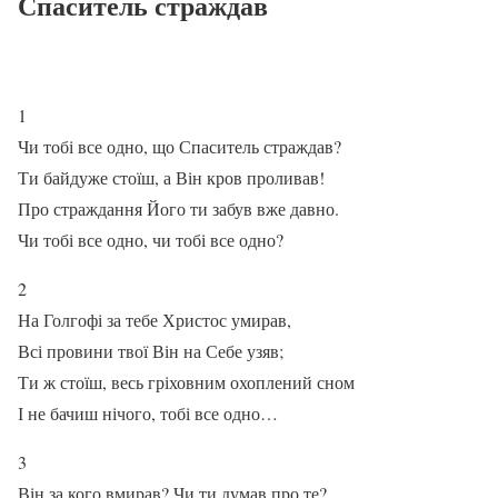
Спаситель страждав
1
Чи тобі все одно, що Спаситель страждав?
Ти байдуже стоїш, а Він кров проливав!
Про страждання Його ти забув вже давно.
Чи тобі все одно, чи тобі все одно?
2
На Голгофі за тебе Христос умирав,
Всі провини твої Він на Себе узяв;
Ти ж стоїш, весь гріховним охоплений сном
І не бачиш нічого, тобі все одно…
3
Він за кого вмирав? Чи ти думав про те?