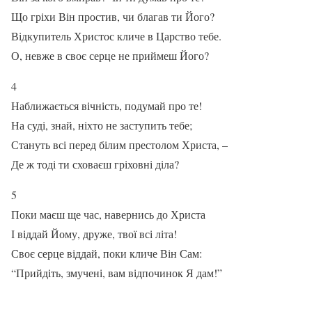
Що гріхи Він простив, чи благав ти Його?
Відкупитель Христос кличе в Царство тебе.
О, невже в своє серце не приймеш Його?
4
Наближається вічність, подумай про те!
На суді, знай, ніхто не заступить тебе;
Стануть всі перед білим престолом Христа, –
Де ж тоді ти сховаєш гріховні діла?
5
Поки маєш ще час, навернись до Христа
І віддай Йому, друже, твої всі літа!
Своє серце віддай, поки кличе Він Сам:
“Прийдіть, змучені, вам відпочинок Я дам!”