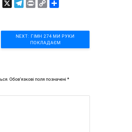
dIn
ogger
Pinterest
X
Telegram
Print
Copy
Поділитися
Link
NEXT:
ГІМН 274 МИ РУКИ
ПОКЛАДАЄМ
ься.
Обов’язкові поля позначені
*