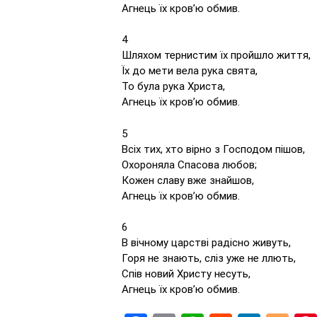
Агнець їх кров’ю обмив.
4
Шляхом тернистим їх пройшло життя,
Їх до мети вела рука свята,
То була рука Христа,
Агнець їх кров’ю обмив.
5
Всіх тих, хто вірно з Господом пішов,
Охороняла Спасова любов;
Кожен славу вже знайшов,
Агнець їх кров’ю обмив.
6
В вічному царстві радісно живуть,
Горя не знають, сліз уже не ллють,
Спів новий Христу несуть,
Агнець їх кров’ю обмив.