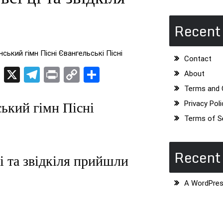
Recent
ський гімн Пісні Євангельські Пісні
Contact
dIn
ogger
Pinterest
X
Telegram
Print
Copy
Поділитися
About
Link
Terms and 
ький гімн Пісні
Privacy Poli
Terms of S
Recen
і та звідкіля прийшли
A WordPre