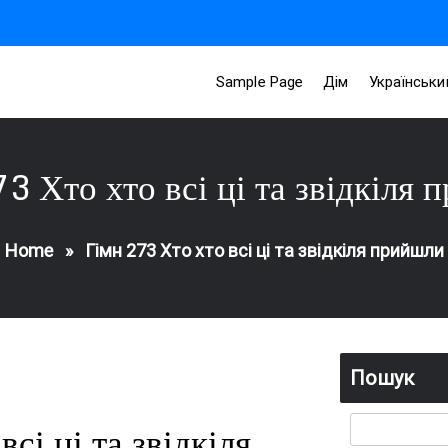
Sample Page
Дім
Українськи
3 Хто хто всі ці та звідкіля
Home
»
Гімн 273 Хто хто всі ці та звідкіля прийшли
Пошук
сі ці та звідкіля