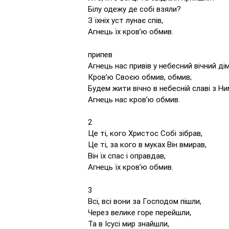
Білу одежу де собі взяли?
З їхніх уст лунає спів,
Агнець їх кров’ю обмив.
припев
Агнець нас привів у небесний вічний дім
Кров’ю Своєю обмив, обмив;
Будем жити вічно в небесній славі з Ни
Агнець нас кров’ю обмив.
2
Це ті, кого Христос Собі зібрав,
Це ті, за кого в муках Він вмирав,
Він їх спас і оправдав,
Агнець їх кров’ю обмив.
3
Всі, всі вони за Господом пішли,
Через велике горе перейшли,
Та в Ісусі мир знайшли,