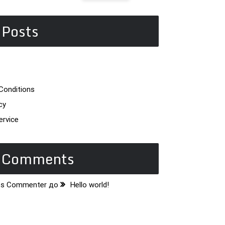
 Posts
Conditions
cy
ervice
t Comments
ss Commenter
до
Hello world!