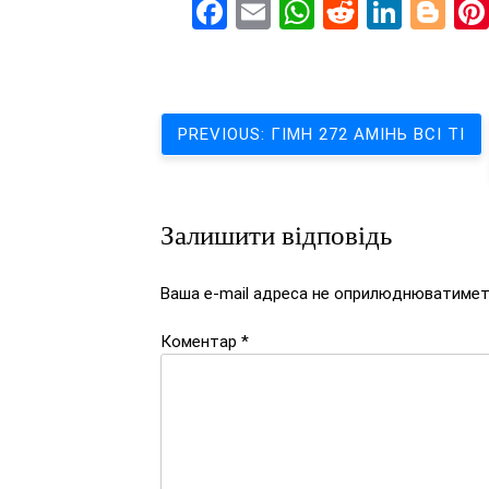
Facebook
Email
WhatsApp
Reddit
Linke
Bl
Навігація
PREVIOUS:
ГІМН 272 АМІНЬ ВСІ ТІ
записів
Залишити відповідь
Ваша e-mail адреса не оприлюднюватимет
Коментар
*