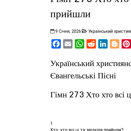
прийшли
9 Січня, 2026
Український християн
Facebook
Email
WhatsApp
Reddit
Linke
Bl
Український християнс
Євангельські Пісні
Гімн 273 Хто хто всі ц
1
Хто, хто всі ці та звідкіля прийшли?