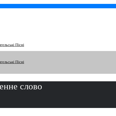
гельські Пісні
гельські Пісні
енне слово