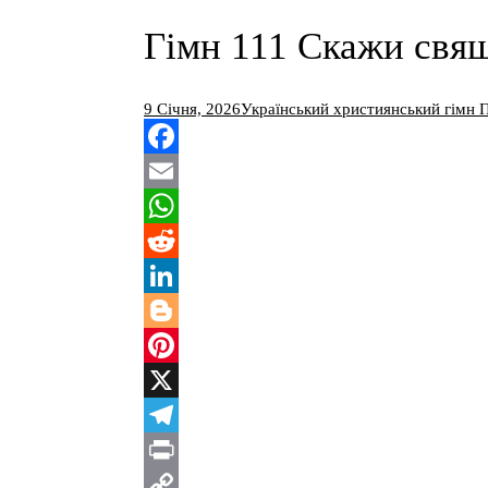
Гімн 111 Скажи свя
9 Січня, 2026
Український християнський гімн П
Facebook
Email
WhatsApp
Reddit
LinkedIn
Blogger
Pinterest
X
Telegram
Print