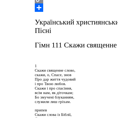
Copy
Link
Поділитися
Український християнськи
Пісні
Гімн 111 Скажи священне
1
Скажи священне слово,
скажи, о, Спасе, знов
Про дар життя чудовий
і про Твою любов.
Скажи і про спасіння,
всім нам, як діточкам;
Бо змучені блуканням,
служили лиш гріхам.
припев
Скажи слова із Біблії,