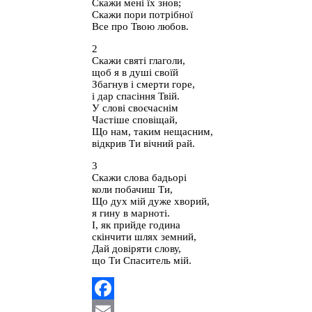
Скажи мені їх знов;
Скажи пори потрібної
Все про Твою любов.
2
Скажи святі глаголи,
щоб я в душі своїй
Збагнув і смерти горе,
і дар спасіння Твій.
У слові своєчаснім
Частіше сповіщай,
Що нам, таким нещасним,
відкрив Ти вічний рай.
3
Скажи слова бадьорі
коли побачиш Ти,
Що дух мій дуже хворий,
я гину в марноті.
І, як прийде година
скінчити шлях земний,
Дай довіряти слову,
що Ти Спаситель мій.
Facebook