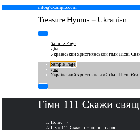
Skip
info@example.com
to
content
Treasure Hymns – Ukranian
Sample Page
Дім
Український християнський гімн Пісні Єван
Sample Page
Дім
Український християнський гімн Пісні Єван
Гімн 111 Скажи свящ
Home
»
Гімн 111 Скажи священне слово