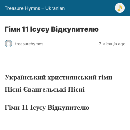
Treasure Hymns – Ukranian
Гімн 11 Ісусу Відкупителю
treasurehymns
7 місяців ago
Український християнський гімн
Пісні Євангельські Пісні
Гімн 11 Ісусу Відкупителю