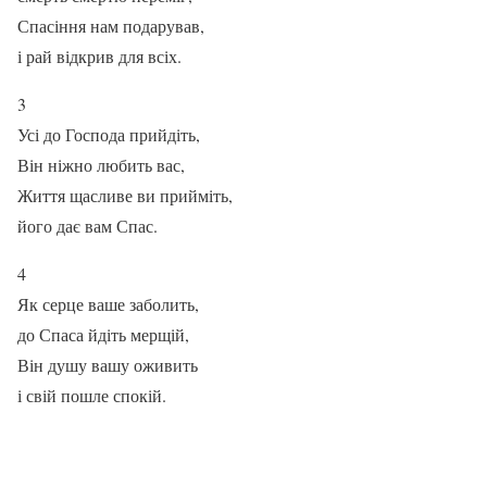
Спасіння нам подарував,
і рай відкрив для всіх.
3
Усі до Господа прийдіть,
Він ніжно любить вас,
Життя щасливе ви прийміть,
його дає вам Спас.
4
Як серце ваше заболить,
до Спаса йдіть мерщій,
Він душу вашу оживить
і свій пошле спокій.