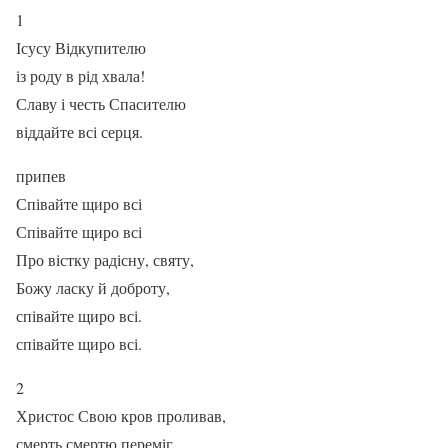
1
Ісусу Відкупителю
із роду в рід хвала!
Славу і честь Спасителю
віддайте всі серця.
припев
Співайте щиро всі
Співайте щиро всі
Про вістку радісну, святу,
Божу ласку й доброту,
співайте щиро всі.
співайте щиро всі.
2
Христос Свою кров проливав,
смерть смертю переміг,