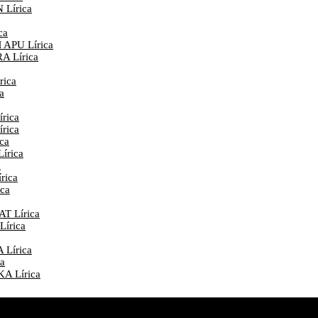
Lírica
ca
APU Lírica
 Lírica
ica
a
rica
rica
ca
írica
a
rica
ca
 Lírica
írica
Lírica
a
A Lírica