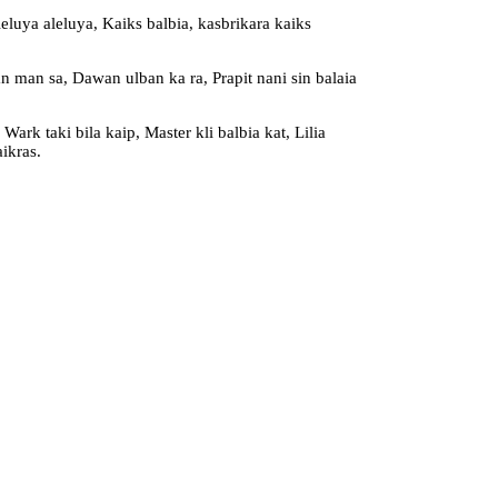
leluya aleluya, Kaiks balbia, kasbrikara kaiks
an man sa, Dawan ulban ka ra, Prapit nani sin balaia
ark taki bila kaip, Master kli balbia kat, Lilia
ikras.