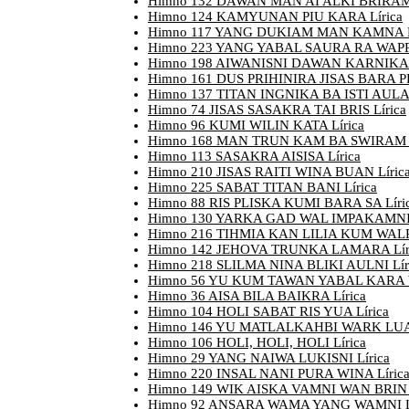
Himno 132 DAWAN MAN AI ALKI BRIRAM 
Himno 124 KAMYUNAN PIU KARA Lírica
Himno 117 YANG DUKIAM MAN KAMNA L
Himno 223 YANG YABAL SAURA RA WAPRI
Himno 198 AIWANISNI DAWAN KARNIKA L
Himno 161 DUS PRIHINIRA JISAS BARA P
Himno 137 TITAN INGNIKA BA ISTI AULA 
Himno 74 JISAS SASAKRA TAI BRIS Lírica
Himno 96 KUMI WILIN KATA Lírica
Himno 168 MAN TRUN KAM BA SWIRAM L
Himno 113 SASAKRA AISISA Lírica
Himno 210 JISAS RAITI WINA BUAN Líric
Himno 225 SABAT TITAN BANI Lírica
Himno 88 RIS PLISKA KUMI BARA SA Líri
Himno 130 YARKA GAD WAL IMPAKAMNI 
Himno 216 TIHMIA KAN LILIA KUM WALRI
Himno 142 JEHOVA TRUNKA LAMARA Lír
Himno 218 SLILMA NINA BLIKI AULNI Lír
Himno 56 YU KUM TAWAN YABAL KARA W
Himno 36 AISA BILA BAIKRA Lírica
Himno 104 HOLI SABAT RIS YUA Lírica
Himno 146 YU MATLALKAHBI WARK LUAN
Himno 106 HOLI, HOLI, HOLI Lírica
Himno 29 YANG NAIWA LUKISNI Lírica
Himno 220 INSAL NANI PURA WINA Líric
Himno 149 WIK AISKA VAMNI WAN BRIN L
Himno 92 ANSARA WAMA YANG WAMNI Lí