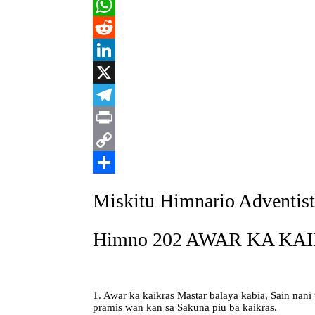
Pinterest
WhatsApp
Reddit
LinkedIn
X
Telegram
Print
Copy
Link
Share
Miskitu Himnario Adventist
Himno 202 AWAR KA KAI
1. Awar ka kaikras Mastar balaya kabia, Sain nani t
pramis wan kan sa Sakuna piu ba kaikras.