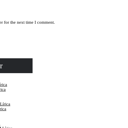
r for the next time I comment.
r
rica
ica
írica
ica
a