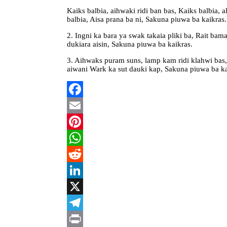
Kaiks balbia, aihwaki ridi ban bas, Kaiks balbia, a
balbia, Aisa prana ba ni, Sakuna piuwa ba kaikras.
2. Ingni ka bara ya swak takaia pliki ba, Rait bam
dukiara aisin, Sakuna piuwa ba kaikras.
3. Aihwaks puram suns, lamp kam ridi klahwi bas, W
aiwani Wark ka sut dauki kap, Sakuna piuwa ba ka
Facebook
Email
Pinterest
WhatsApp
Reddit
LinkedIn
X
Telegram