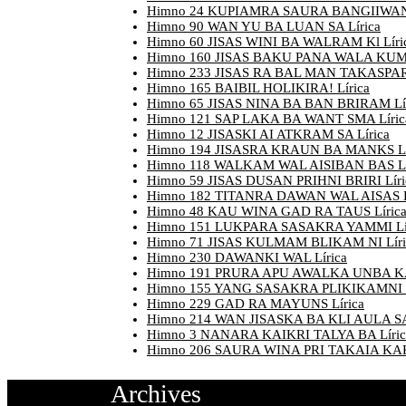
Himno 24 KUPIAMRA SAURA BANGIIWAN 
Himno 90 WAN YU BA LUAN SA Lírica
Himno 60 JISAS WINI BA WALRAM Kl Líri
Himno 160 JISAS BAKU PANA WALA KUM 
Himno 233 JISAS RA BAL MAN TAKASPARA
Himno 165 BAIBIL HOLIKIRA! Lírica
Himno 65 JISAS NINA BA BAN BRIRAM Lír
Himno 121 SAP LAKA BA WANT SMA Líric
Himno 12 JISASKI AI ATKRAM SA Lírica
Himno 194 JISASRA KRAUN BA MANKS Lí
Himno 118 WALKAM WAL AISIBAN BAS Lí
Himno 59 JISAS DUSAN PRIHNI BRIRI Líri
Himno 182 TITANRA DAWAN WAL AISAS L
Himno 48 KAU WINA GAD RA TAUS Líric
Himno 151 LUKPARA SASAKRA YAMMI Lí
Himno 71 JISAS KULMAM BLIKAM NI Líri
Himno 230 DAWANKI WAL Lírica
Himno 191 PRURA APU AWALKA UNBA KAT
Himno 155 YANG SASAKRA PLIKIKAMNI L
Himno 229 GAD RA MAYUNS Lírica
Himno 214 WAN JISASKA BA KLI AULA SA 
Himno 3 NANARA KAIKRI TALYA BA Líric
Himno 206 SAURA WINA PRI TAKAIA KAK
Archives