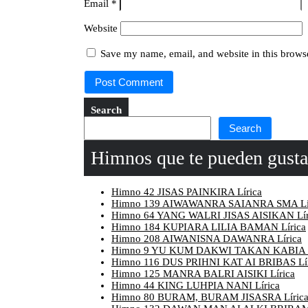
Email
*
Website
Save my name, email, and website in this browse
Search
Search
Himnos que te pueden gusta
Himno 42 JISAS PAINKIRA Lírica
Himno 139 AIWAWANRA SAIANRA SMA Lí
Himno 64 YANG WALRI JISAS AISIKAN Lír
Himno 184 KUPIARA LILIA BAMAN Lírica
Himno 208 AIWANISNA DAWANRA Lírica
Himno 9 YU KUM DAKWI TAKAN KABIA L
Himno 116 DUS PRIHNI KAT AI BRIBAS Lír
Himno 125 MANRA BALRI AISIKI Lírica
Himno 44 KING LUHPIA NANI Lírica
Himno 80 BURAM, BURAM JISASRA Líric