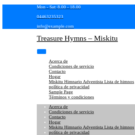
Skip
Mon - Sat: 8.00 - 18.00
to
04463235323
content
info@example.com
Treasure Hymns – Miskitu
Acerca de
Condiciones de servicio
Contacto
Hogar
Miskitu Himnario Adventista Lista de himnos
política de privacidad
Sample Page
Términos y condiciones
Acerca de
Condiciones de servicio
Contacto
Hogar
Miskitu Himnario Adventista Lista de himnos
política de privacidad