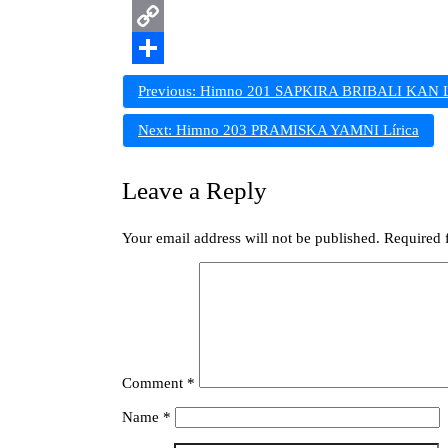
Print
Copy
Link
Share
Post
Previous:
Himno 201 SAPKIRA BRIBALI KAN Lí
navigation
Next:
Himno 203 PRAMISKA YAMNI Lírica
Leave a Reply
Your email address will not be published.
Required 
Comment
*
Name
*