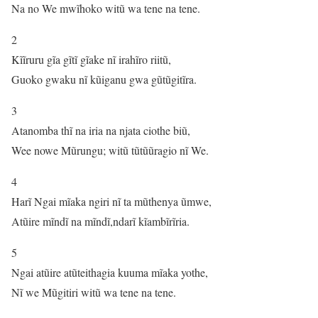
Na no We mwĩhoko witũ wa tene na tene.
2
Kĩĩruru gĩa gĩtĩ gĩake nĩ irahĩro riitũ,
Guoko gwaku nĩ kũiganu gwa gũtũgitĩra.
3
Atanomba thĩ na iria na njata ciothe biũ,
Wee nowe Mũrungu; witũ tũtũũragio nĩ We.
4
Harĩ Ngai mĩaka ngiri nĩ ta mũthenya ũmwe,
Atũire mĩndĩ na mĩndĩ,ndarĩ kĩambĩrĩria.
5
Ngai atũire atũteithagia kuuma mĩaka yothe,
Nĩ we Mũgitiri witũ wa tene na tene.