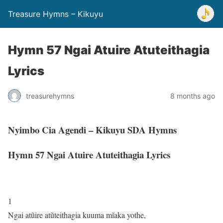
Treasure Hymns – Kikuyu
Hymn 57 Ngai Atuire Atuteithagia
Lyrics
treasurehymns
8 months ago
Nyimbo Cia Agendi – Kikuyu SDA Hymns
Hymn 57 Ngai Atuire Atuteithagia Lyrics
1
Ngai atũire atũteithagia kuuma mĩaka yothe,