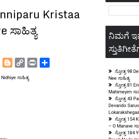
anniparu Kristaa
 ಸಾಹಿತ್ಯ
ನಿಮಗೆ 
ಸ್ತುತಿಗೀತ
pp
t
legram
X
Blogger
Copy
Print
Share
Link
ಸ್ತೋತ್ರ 98 
Nidhiye ಸಾಹಿತ್ಯ
Nee ಸಾಹಿತ್ಯ
ಸ್ತೋತ್ರ 81 
Mahimeyim ಸಾಹಿ
ಸ್ತೋತ್ರ 43 P
Devarido Saru
Lokarakshegaag
ಸ್ತೋತ್ರ 154 
– O Manave ಸಾಹ
ಸ್ತೋತ್ರ 184