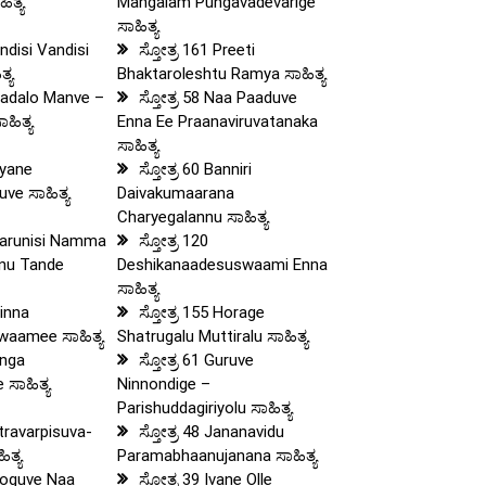
ಿತ್ಯ
Mangalam Pungavadevarige
ಸಾಹಿತ್ಯ
andisi Vandisi
ಸ್ತೋತ್ರ 161 Preeti
್ಯ
Bhaktaroleshtu Ramya ಸಾಹಿತ್ಯ
Haadalo Manve –
ಸ್ತೋತ್ರ 58 Naa Paaduve
ಹಿತ್ಯ
Enna Ee Praanaviruvatanaka
ಸಾಹಿತ್ಯ
riyane
ಸ್ತೋತ್ರ 60 Banniri
ve ಸಾಹಿತ್ಯ
Daivakumaarana
Charyegalannu ಸಾಹಿತ್ಯ
 Karunisi Namma
ಸ್ತೋತ್ರ 120
nu Tande
Deshikanaadesuswaami Enna
ಸಾಹಿತ್ಯ
Ninna
ಸ್ತೋತ್ರ 155 Horage
aamee ಸಾಹಿತ್ಯ
Shatrugalu Muttiralu ಸಾಹಿತ್ಯ
unga
ಸ್ತೋತ್ರ 61 Guruve
ಸಾಹಿತ್ಯ
Ninnondige –
Parishuddagiriyolu ಸಾಹಿತ್ಯ
otravarpisuva-
ಸ್ತೋತ್ರ 48 Jananavidu
ಿತ್ಯ
Paramabhaanujanana ಸಾಹಿತ್ಯ
 Poguve Naa
ಸ್ತೋತ್ರ 39 Ivane Olle