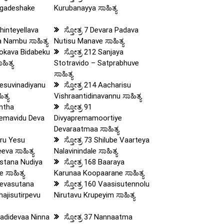
agadeshake
Kurubanayya ಸಾಹಿತ್ಯ
Chinteyellava
ಸ್ತೋತ್ರ 7 Devara Padava
 Nambu ಸಾಹಿತ್ಯ
Nutisu Manave ಸಾಹಿತ್ಯ
 Lokava Bidabeku
ಸ್ತೋತ್ರ 212 Sanjaya
ಹಿತ್ಯ
Stotravido – Satprabhuve
ಸಾಹಿತ್ಯ
 Yesuvinadiyanu
ಸ್ತೋತ್ರ 214 Aacharisu
ಿತ್ಯ
Vishraantidinavannu ಸಾಹಿತ್ಯ
Entha
ಸ್ತೋತ್ರ 91
emavidu Deva
Divyapremamoortiye
Devaraatmaa ಸಾಹಿತ್ಯ
uru Yesu
ಸ್ತೋತ್ರ 73 Shilube Vaarteya
va ಸಾಹಿತ್ಯ
Nalavinindale ಸಾಹಿತ್ಯ
ristana Nudiya
ಸ್ತೋತ್ರ 168 Baaraya
 ಸಾಹಿತ್ಯ
Karunaa Koopaarane ಸಾಹಿತ್ಯ
 Devasutana
ಸ್ತೋತ್ರ 160 Vaasisutennolu
ajisutirpevu
Nirutavu Krupeyim ಸಾಹಿತ್ಯ
 Aadidevaa Ninna
ಸ್ತೋತ್ರ 37 Nannaatma