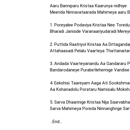
Aaru Banniparu Kristaa Kaarunya nidhiye
Meerida Ninnavataarada Mahimeya aaru B
1. Poreyalee Podaviya Kristaa Nee Tored
Bharadi Janiside Varanaariyudaradi Merey
2. Puttida Raatriyol Kristaa Aa Dittaganda
Attahaasadi Pelalu Vaarteya Thattanaita
3. Andada Vaarteyanandu Aa Gandararu P
Bandarodaneye Purabetlehemige Vandise
4. Eekshisi Taareyam Aaga Ati Sookshma
Aa Kshanadolu Porataru Namisalu Moksh
5. Sarva Dhaarinige Kristaa Nija Saarvab
Sarva Mahimeya Poreda Ninnanghrige Sarv
…End…