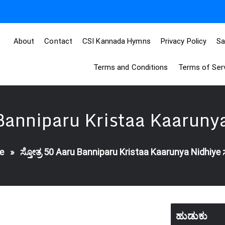
About
Contact
CSI Kannada Hymns
Privacy Policy
Sa
Terms and Conditions
Terms of Ser
 Banniparu Kristaa Kaarunya
e
»
ಸ್ತೋತ್ರ 50 Aaru Banniparu Kristaa Kaarunya Nidhiye ಸ
ಹುಡುಕು