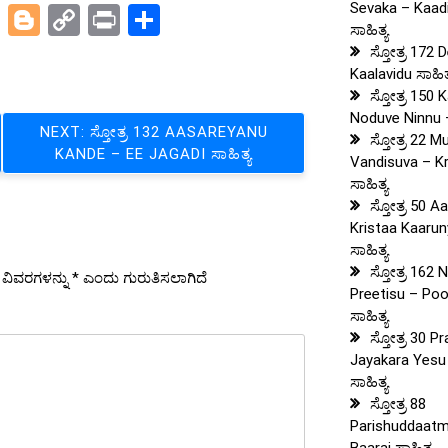
Sevaka – Kaad
pp
t
legram
X
Blogger
Copy
Print
Share
ಸಾಹಿತ್ಯ
Link
ಸ್ತೋತ್ರ 172
Kaalavidu ಸಾಹಿತ
ಸ್ತೋತ್ರ 150 
Noduve Ninnu –
NEXT:
ಸ್ತೋತ್ರ 132 AASAREYANU
ಸ್ತೋತ್ರ 22 M
KANDE – EE JAGADI ಸಾಹಿತ್ಯ
Vandisuva – K
ಸಾಹಿತ್ಯ
ಸ್ತೋತ್ರ 50 A
Kristaa Kaarun
ಸಾಹಿತ್ಯ
ಸ್ತೋತ್ರ 162
ಯ ವಿವರಗಳನ್ನು
*
ಎಂದು ಗುರುತಿಸಲಾಗಿದೆ
Preetisu – Po
ಸಾಹಿತ್ಯ
ಸ್ತೋತ್ರ 30 P
Jayakara Yesu
ಸಾಹಿತ್ಯ
ಸ್ತೋತ್ರ 88
Parishuddaat