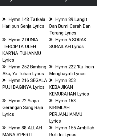
Hymn 148 Tatkala
Hymn 89 Langit
Hari pun Senja Lyrics
Dan Bumi Cerah Dan
Terang Lyrics
Hymn 2 DUNIA
Hymn 5 SORAK-
TERCIPTA OLEH
SORAILAH Lyrics
KAR’NA TUHANMU
Lyrics
Hymn 252 Bimbing
Hymn 222 ‘Ku Ingin
Aku, Ya Tuhan Lyrics
Menghayati Lyrics
Hymn 216 SEGALA
Hymn 353
PUJI BAGINYA Lyrics
KEBAJIKAN
KEMURAHAN Lyrics
Hymn 72 Siapa
Hymn 163
Gerangan Sang Raja
KIRIMLAH
Lyrics
PERJANJIANMU
Lyrics
Hymn 88 ALLAH
Hymn 155 Ambillah
MANA S’PERTI
Roti Ini Lyrics