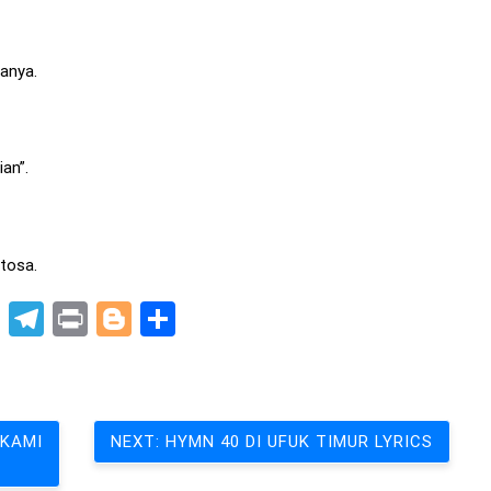
anya.
an”.
ntosa.
pp
t
nkedIn
X
Telegram
Print
Blogger
Share
 KAMI
NEXT:
HYMN 40 DI UFUK TIMUR LYRICS