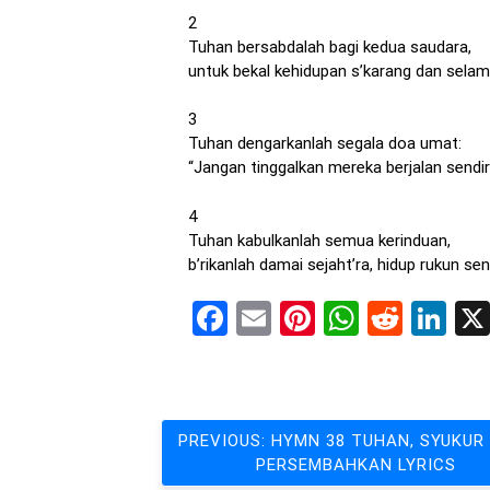
2
Tuhan bersabdalah bagi kedua saudara,
untuk bekal kehidupan s’karang dan selam
3
Tuhan dengarkanlah segala doa umat:
“Jangan tinggalkan mereka berjalan sendiri
4
Tuhan kabulkanlah semua kerinduan,
b’rikanlah damai sejaht’ra, hidup rukun se
Facebook
Email
Pinterest
WhatsA
Reddi
Li
Post
PREVIOUS:
HYMN 38 TUHAN, SYUKUR
PERSEMBAHKAN LYRICS
navigation