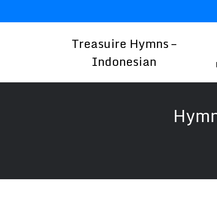
Skip
to
content
Treasuire Hymns –
Indonesian
Hymn