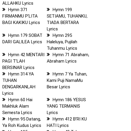
ALLAHKU Lyrics
Hymn 371
Hymn 199
FIRMANMU P’LITA
SETIAMU, TUHANKU,
BAGI KAKIKU Lyrics
TIADA BERTARA
Lyrics
Hymn 179 SOBAT
Hymn 295
DARI GALILEA Lyrics
Haleluya, Pujilah
Tuhanmu Lyrics
Hymn 42 MENTARI
Hymn 71 Abraham,
PAGI T’LAH
Abraham Lyrics
BERSINAR Lyrics
Hymn 314 YA
Hymn 7 Ya Tuhan,
TUHAN
Kami Puji NamaMu
DENGARKANLAH
Besar Lyrics
Lyrics
Hymn 60 Hai
Hymn 186 YESUS
Makhluk Alam
YANG TERMANIS
Semesta Lyrics
Lyrics
Hymn 95 Datang,
Hymn 412 B’RI KU
Ya Roh Kudus Lyrics
HATI Lyrics