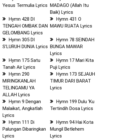
Yesus Termulia Lyrics
MADAGO (Allah Itu
Baik) Lyrics
Hymn 428 DI
Hymn 431 O
TENGAH OMBAK DAN
MAWU RUATA Lyrics
GELOMBANG Lyrics
Hymn 305 DI
Hymn 78 SEINDAH
S’LURUH DUNIA Lyrics
BUNGA MAWAR
Lyrics
Hymn 175 Satu
Hymn 17 Mari Kita
Tanah Air Lyrics
Puji Lyrics
Hymn 290
Hymn 173 SEJAUH
MIRINGKANLAH
TIMUR DARI BARAT
TELINGAMU YA
Lyrics
ALLAH Lyrics
Hymn 9 Dengan
Hymn 199 Dulu ‘Ku
Malaikat, Angkatlah
Tertindih Dosa Lyrics
Lyrics
Hymn 111 Di
Hymn 94 Hai Kota
Palungan Dibaringkan
Mungil Betlehem
Lyrics
Lyrics