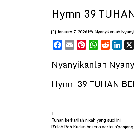
Hymn 39 TUHAN
January 7, 2026
Nyanyikanlah Nyany
Facebook
Email
Pinterest
WhatsA
Reddi
Li
Nyanyikanlah Nyany
Hymn 39 TUHAN BER
1
Tuhan berkatilah nikah yang suci ini.
B’rilah Roh Kudus bekerja sertai s’panjan