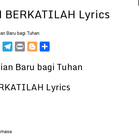
 BERKATILAH Lyrics
ian Baru bagi Tuhan
pp
t
nkedIn
X
Telegram
Print
Blogger
Share
ian Baru bagi Tuhan
KATILAH Lyrics
g masa