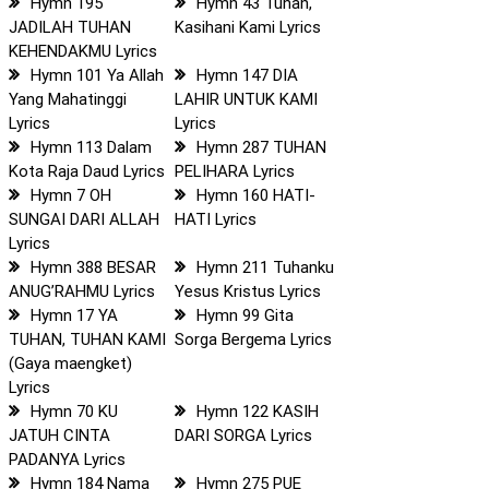
Hymn 195
Hymn 43 Tuhan,
JADILAH TUHAN
Kasihani Kami Lyrics
KEHENDAKMU Lyrics
Hymn 101 Ya Allah
Hymn 147 DIA
Yang Mahatinggi
LAHIR UNTUK KAMI
Lyrics
Lyrics
Hymn 113 Dalam
Hymn 287 TUHAN
Kota Raja Daud Lyrics
PELIHARA Lyrics
Hymn 7 OH
Hymn 160 HATI-
SUNGAI DARI ALLAH
HATI Lyrics
Lyrics
Hymn 388 BESAR
Hymn 211 Tuhanku
ANUG’RAHMU Lyrics
Yesus Kristus Lyrics
Hymn 17 YA
Hymn 99 Gita
TUHAN, TUHAN KAMI
Sorga Bergema Lyrics
(Gaya maengket)
Lyrics
Hymn 70 KU
Hymn 122 KASIH
JATUH CINTA
DARI SORGA Lyrics
PADANYA Lyrics
Hymn 184 Nama
Hymn 275 PUE