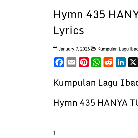
Hymn 435 HAN
Lyrics
January 7, 2026
Kumpulan Lagu Ibad
Facebook
Email
Pinterest
WhatsA
Reddi
Li
Kumpulan Lagu Ibad
Hymn 435 HANYA T
1