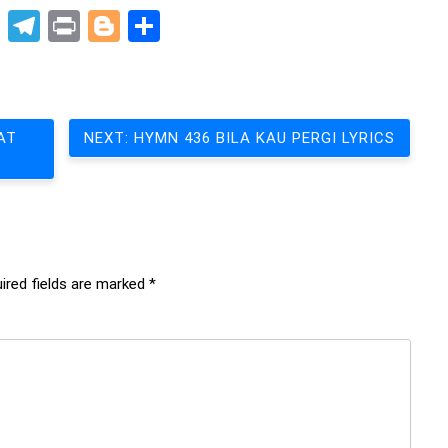
pp
t
nkedIn
X
Telegram
Print
Blogger
Share
AT
NEXT:
HYMN 436 BILA KAU PERGI LYRICS
ired fields are marked
*