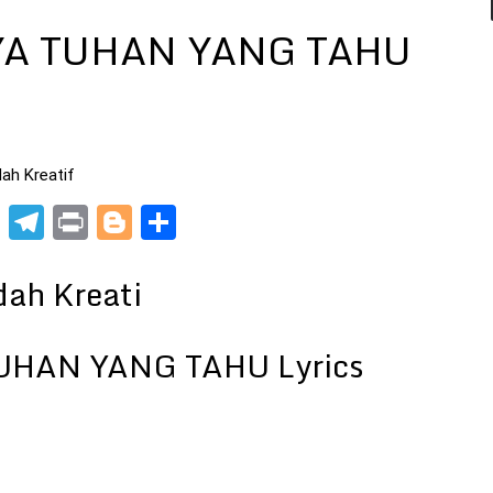
YA TUHAN YANG TAHU
ah Kreatif
pp
t
nkedIn
X
Telegram
Print
Blogger
Share
ah Kreati
UHAN YANG TAHU Lyrics