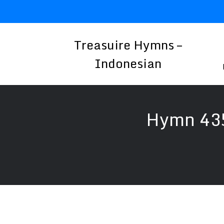
Skip
to
content
Treasuire Hymns –
Indonesian
Hymn 43