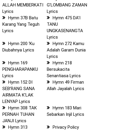
ALLAH MEMBERKATI
G’LOMBANG ZAMAN
Lyrics
Lyrics
Hymn 37B Batu
Hymn 475 DA’I
Karang Yang Teguh
TANU
Lyrics
UNGKASENANGTA
Lyrics
Hymn 200 ‘Ku
Hymn 272 Kamu
Diubahnya Lyrics
Adalah Garam Dunia
Lyrics
Hymn 169
Hymn 218
PENGHARAPANKU
Bersukacita
Lyrics
Senantiasa Lyrics
Hymn 152 DI
Hymn 49 Firman
SEB’RANG SANA
Allah Jayalah Lyrics
AIRMATA K’LAK
LENYAP Lyrics
Hymn 308 TAK
Hymn 183 Mari
PERNAH TUHAN
Sebarkan Injil Lyrics
JANJI Lyrics
Hymn 313
Privacy Policy