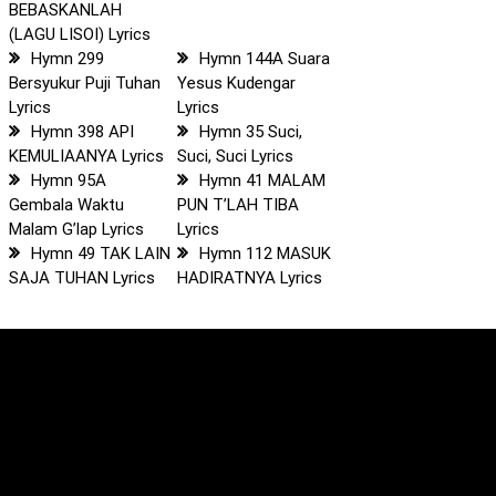
BEBASKANLAH
(LAGU LISOI) Lyrics
Hymn 299
Hymn 144A Suara
Bersyukur Puji Tuhan
Yesus Kudengar
Lyrics
Lyrics
Hymn 398 API
Hymn 35 Suci,
KEMULIAANYA Lyrics
Suci, Suci Lyrics
Hymn 95A
Hymn 41 MALAM
Gembala Waktu
PUN T’LAH TIBA
Malam G’lap Lyrics
Lyrics
Hymn 49 TAK LAIN
Hymn 112 MASUK
SAJA TUHAN Lyrics
HADIRATNYA Lyrics