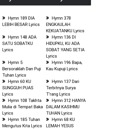
Hymn 189 DIA
Hymn 378
LEBIH BESAR Lyrics
ENGKAULAH
KEKUATANKU Lyrics
Hymn 148 ADA
Hymn 136 DI
SATU SOBATKU
HIDUPKU, KU ADA
Lyrics
SOBAT YANG SETIA
Lyrics
Hymn 5
Hymn 196 Bapa,
Bersoraklah Dan Puji
Kau Kupuji Lyrics
Tuhan Lyrics
Hymn 60 KU
Hymn 137 Dari
SUNGGUH PUAS
Terbitnya Surya
Lyrics
T’rang Lyrics
Hymn 108 Takhta
Hymn 312 HANYA
Mulia di Tempat Baka
DALAM KASIHMU
Lyrics
TUHAN Lyrics
Hymn 185 Tuhan
Hymn 68 KU
Mengutus Kita Lyrics
LEMAH YESUS