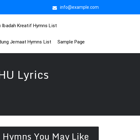
info@example.com
 Ibadah Kreatif Hymns List
idung Jemaat Hymns List
Sample Page
U Lyrics
Hymns You May Like