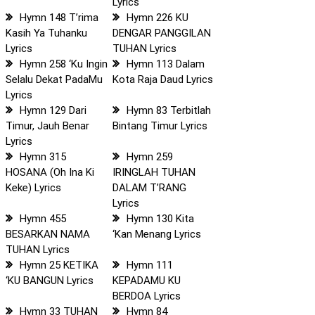
Lyrics
Hymn 148 T’rima
Hymn 226 KU
Kasih Ya Tuhanku
DENGAR PANGGILAN
Lyrics
TUHAN Lyrics
Hymn 258 ‘Ku Ingin
Hymn 113 Dalam
Selalu Dekat PadaMu
Kota Raja Daud Lyrics
Lyrics
Hymn 129 Dari
Hymn 83 Terbitlah
Timur, Jauh Benar
Bintang Timur Lyrics
Lyrics
Hymn 315
Hymn 259
HOSANA (Oh Ina Ki
IRINGLAH TUHAN
Keke) Lyrics
DALAM T’RANG
Lyrics
Hymn 455
Hymn 130 Kita
BESARKAN NAMA
‘Kan Menang Lyrics
TUHAN Lyrics
Hymn 25 KETIKA
Hymn 111
‘KU BANGUN Lyrics
KEPADAMU KU
BERDOA Lyrics
Hymn 33 TUHAN
Hymn 84