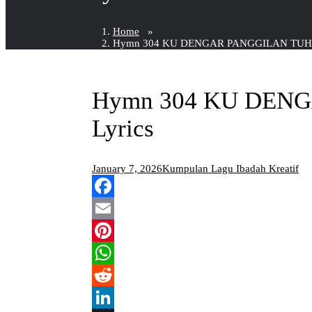
Home
»
Hymn 304 KU DENGAR PANGGILAN TUHA
Hymn 304 KU DEN
Lyrics
January 7, 2026
Kumpulan Lagu Ibadah Kreatif
Facebook
Email
Pinterest
WhatsApp
Reddit