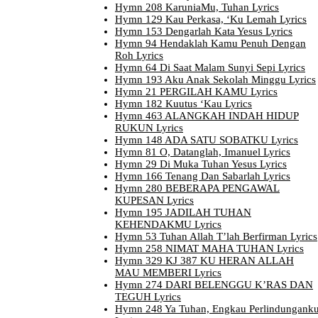
Hymn 208 KaruniaMu, Tuhan Lyrics
Hymn 129 Kau Perkasa, ‘Ku Lemah Lyrics
Hymn 153 Dengarlah Kata Yesus Lyrics
Hymn 94 Hendaklah Kamu Penuh Dengan
Roh Lyrics
Hymn 64 Di Saat Malam Sunyi Sepi Lyrics
Hymn 193 Aku Anak Sekolah Minggu Lyrics
Hymn 21 PERGILAH KAMU Lyrics
Hymn 182 Kuutus ‘Kau Lyrics
Hymn 463 ALANGKAH INDAH HIDUP
RUKUN Lyrics
Hymn 148 ADA SATU SOBATKU Lyrics
Hymn 81 O, Datanglah, Imanuel Lyrics
Hymn 29 Di Muka Tuhan Yesus Lyrics
Hymn 166 Tenang Dan Sabarlah Lyrics
Hymn 280 BEBERAPA PENGAWAL
KUPESAN Lyrics
Hymn 195 JADILAH TUHAN
KEHENDAKMU Lyrics
Hymn 53 Tuhan Allah T’lah Berfirman Lyrics
Hymn 258 NIMAT MAHA TUHAN Lyrics
Hymn 329 KJ 387 KU HERAN ALLAH
MAU MEMBERI Lyrics
Hymn 274 DARI BELENGGU K’RAS DAN
TEGUH Lyrics
Hymn 248 Ya Tuhan, Engkau Perlindungank