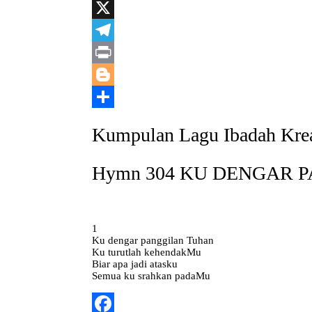
LinkedIn
X
Telegram
Print
Blogger
Share
Kumpulan Lagu Ibadah Krea
Hymn 304 KU DENGAR P
1
Ku dengar panggilan Tuhan
Ku turutlah kehendakMu
Biar apa jadi atasku
Semua ku srahkan padaMu