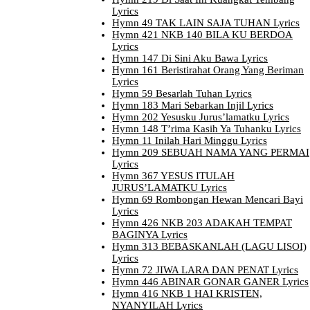
Lyrics
Hymn 49 TAK LAIN SAJA TUHAN Lyrics
Hymn 421 NKB 140 BILA KU BERDOA
Lyrics
Hymn 147 Di Sini Aku Bawa Lyrics
Hymn 161 Beristirahat Orang Yang Beriman
Lyrics
Hymn 59 Besarlah Tuhan Lyrics
Hymn 183 Mari Sebarkan Injil Lyrics
Hymn 202 Yesusku Jurus’lamatku Lyrics
Hymn 148 T’rima Kasih Ya Tuhanku Lyrics
Hymn 11 Inilah Hari Minggu Lyrics
Hymn 209 SEBUAH NAMA YANG PERMAI
Lyrics
Hymn 367 YESUS ITULAH
JURUS’LAMATKU Lyrics
Hymn 69 Rombongan Hewan Mencari Bayi
Lyrics
Hymn 426 NKB 203 ADAKAH TEMPAT
BAGINYA Lyrics
Hymn 313 BEBASKANLAH (LAGU LISOI)
Lyrics
Hymn 72 JIWA LARA DAN PENAT Lyrics
Hymn 446 ABINAR GONAR GANER Lyrics
Hymn 416 NKB 1 HAI KRISTEN,
NYANYILAH Lyrics