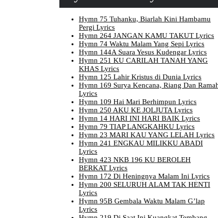
Hymn 75 Tuhanku, Biarlah Kini Hambamu
Pergi Lyrics
Hymn 264 JANGAN KAMU TAKUT Lyrics
Hymn 74 Waktu Malam Yang Sepi Lyrics
Hymn 144A Suara Yesus Kudengar Lyrics
Hymn 251 KU CARILAH TANAH YANG
KHAS Lyrics
Hymn 125 Lahir Kristus di Dunia Lyrics
Hymn 169 Surya Kencana, Riang Dan Rama
Lyrics
Hymn 109 Hai Mari Berhimpun Lyrics
Hymn 250 AKU KE JOLJUTA Lyrics
Hymn 14 HARI INI HARI BAIK Lyrics
Hymn 79 TIAP LANGKAHKU Lyrics
Hymn 23 MARI KAU YANG LELAH Lyrics
Hymn 241 ENGKAU MILIKKU ABADI
Lyrics
Hymn 423 NKB 196 KU BEROLEH
BERKAT Lyrics
Hymn 172 Di Heningnya Malam Ini Lyrics
Hymn 200 SELURUH ALAM TAK HENTI
Lyrics
Hymn 95B Gembala Waktu Malam G’lap
Lyrics
Hymn 219 Di Saat Ini Kuangkat Tembang