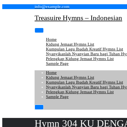
Skip
info@example.com
to
content
Treasuire Hymns – Indonesian
Home
Kidung Jemaat Hymns List
Kumpulan Lagu Ibadah Kreatif Hymns List
Nyanyikanlah Nyanyian Baru bagi Tuhan Hy
Pelengkap Kidung Jemaat Hymns List
Sample Page
Home
Kidung Jemaat Hymns List
Kumpulan Lagu Ibadah Kreatif Hymns List
Nyanyikanlah Nyanyian Baru bagi Tuhan Hy
Pelengkap Kidung Jemaat Hymns List
Sample Page
Hymn 304 KU DENG