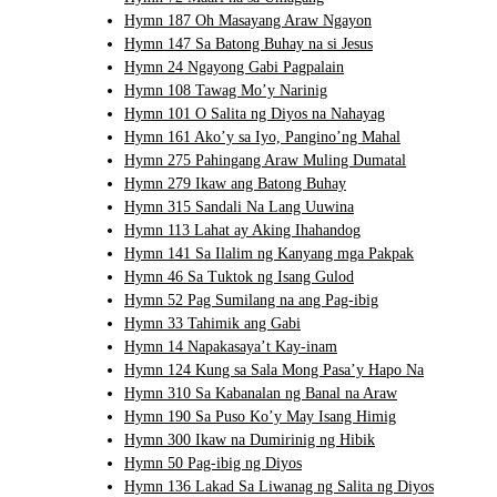
Hymn 187 Oh Masayang Araw Ngayon
Hymn 147 Sa Batong Buhay na si Jesus
Hymn 24 Ngayong Gabi Pagpalain
Hymn 108 Tawag Mo’y Narinig
Hymn 101 O Salita ng Diyos na Nahayag
Hymn 161 Ako’y sa Iyo, Pangino’ng Mahal
Hymn 275 Pahingang Araw Muling Dumatal
Hymn 279 Ikaw ang Batong Buhay
Hymn 315 Sandali Na Lang Uuwina
Hymn 113 Lahat ay Aking Ihahandog
Hymn 141 Sa Ilalim ng Kanyang mga Pakpak
Hymn 46 Sa Tuktok ng Isang Gulod
Hymn 52 Pag Sumilang na ang Pag-ibig
Hymn 33 Tahimik ang Gabi
Hymn 14 Napakasaya’t Kay-inam
Hymn 124 Kung sa Sala Mong Pasa’y Hapo Na
Hymn 310 Sa Kabanalan ng Banal na Araw
Hymn 190 Sa Puso Ko’y May Isang Himig
Hymn 300 Ikaw na Dumirinig ng Hibik
Hymn 50 Pag-ibig ng Diyos
Hymn 136 Lakad Sa Liwanag ng Salita ng Diyos