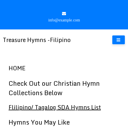
Skip
to
content
info@example.com
Treasure Hymns -Filipino
HOME
Check Out our Christian Hymn
Collections Below
Flilipino/ Tagalog SDA Hymns List
Hymns You May Like