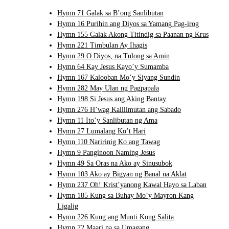
Hymn 71 Galak sa B’ong Sanlibutan
Hymn 16 Purihin ang Diyos sa Yamang Pag-irog
Hymn 155 Galak Akong Titindig sa Paanan ng Krus
Hymn 221 Timbulan Ay Ihagis
Hymn 29 O Diyos, na Tulong sa Amin
Hymn 64 Kay Jesus Kayo’y Sumamba
Hymn 167 Kalooban Mo’y Siyang Sundin
Hymn 282 May Ulan ng Pagpapala
Hymn 198 Si Jesus ang Aking Bantay
Hymn 276 H’wag Kalilimutan ang Sabado
Hymn 11 Ito’y Sanlibutan ng Ama
Hymn 27 Lumalang Ko’t Hari
Hymn 110 Naririnig Ko ang Tawag
Hymn 9 Panginoon Naming Jesus
Hymn 49 Sa Oras na Ako ay Sinusubok
Hymn 103 Ako ay Bigyan ng Banal na Aklat
Hymn 237 Oh! Krist’yanong Kawal Hayo sa Laban
Hymn 185 Kung sa Buhay Mo’y Mayron Kang
Ligalig
Hymn 226 Kung ang Munti Kong Salita
Hymn 72 Maari na sa Umagang