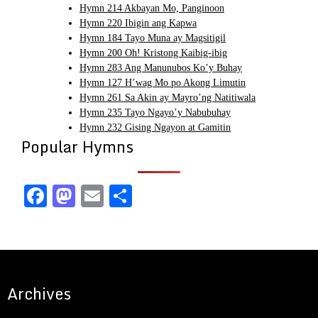
Hymn 214 Akbayan Mo, Panginoon
Hymn 220 Ibigin ang Kapwa
Hymn 184 Tayo Muna ay Magsitigil
Hymn 200 Oh! Kristong Kaibig-ibig
Hymn 283 Ang Manunubos Ko’y Buhay
Hymn 127 H’wag Mo po Akong Limutin
Hymn 261 Sa Akin ay Mayro’ng Natitiwala
Hymn 235 Tayo Ngayo’y Nabubuhay
Hymn 232 Gising Ngayon at Gamitin
Popular Hymns
Facebook
Mastodon
Email
Share
Archives