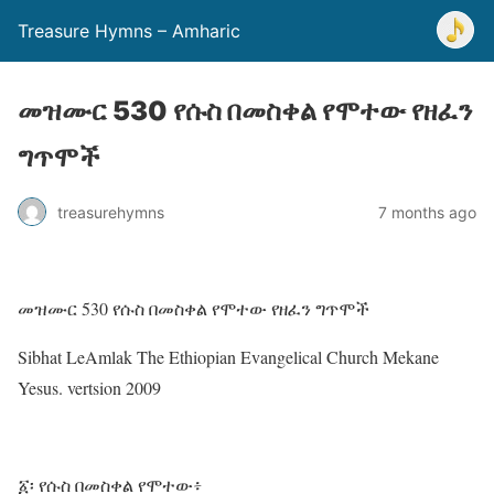
Treasure Hymns – Amharic
መዝሙር 530 የሱስ በመስቀል የሞተው የዘፈን
ግጥሞች
treasurehymns
7 months ago
መዝሙር 530 የሱስ በመስቀል የሞተው የዘፈን ግጥሞች
Sibhat LeAmlak The Ethiopian Evangelical Church Mekane
Yesus. vertsion 2009
፩፡ የሱስ በመስቀል የሞተው፥