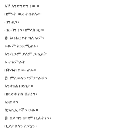
እኛ እንድንድን ነው።
በምነት ወደ ተሰቀለው
ብንጠጋ፥
ብፁዓን ነን ባምላክ ጸጋ።
፪፡ እባሕር የተጣለ ፍም፥
ፍጹም እንደሚጠፋ፥
እንዲሁም ያለም ኃጢአት
ኦ ተአምራት
በቅዱስ ደሙ ጠፋ።
፫፡ ምእመናን የምሥራቹን
እንቀበል በደስታ።
በጽድቁ ስለ ሸፈነን፥
አጸደቀን
ከኃጢአታችን ሁሉ።
፬፡ ሰይጣን በጣም ቢፈትነን፥
ቢያታልለን እንኳን፥