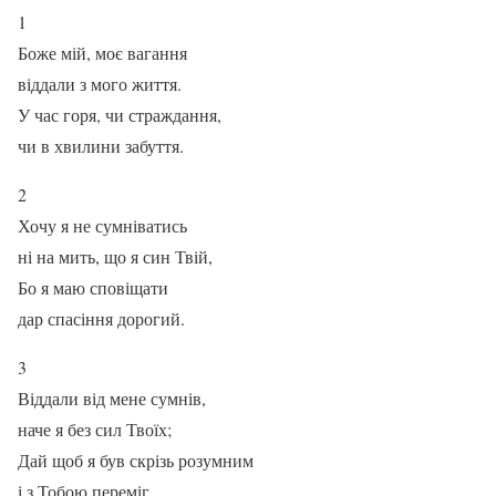
1
Боже мій, моє вагання
віддали з мого життя.
У час горя, чи страждання,
чи в хвилини забуття.
2
Хочу я не сумніватись
ні на мить, що я син Твій,
Бо я маю сповіщати
дар спасіння дорогий.
3
Віддали від мене сумнів,
наче я без сил Твоїх;
Дай щоб я був скрізь розумним
і з Тобою переміг.