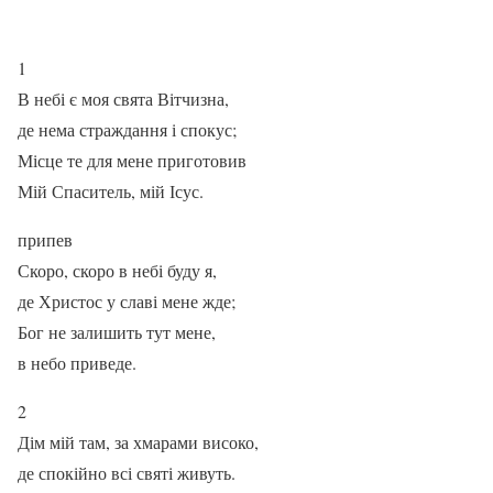
1
В небі є моя свята Вітчизна,
де нема страждання і спокус;
Місце те для мене приготовив
Мій Спаситель, мій Ісус.
припев
Скоро, скоро в небі буду я,
де Христос у славі мене жде;
Бог не залишить тут мене,
в небо приведе.
2
Дім мій там, за хмарами високо,
де спокійно всі святі живуть.