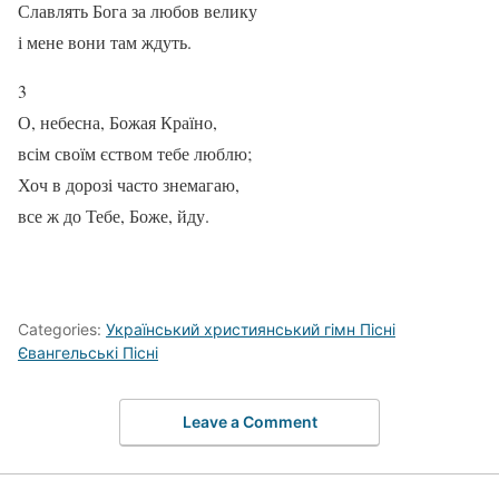
Славлять Бога за любов велику
і мене вони там ждуть.
3
О, небесна, Божая Країно,
всім своїм єством тебе люблю;
Хоч в дорозі часто знемагаю,
все ж до Тебе, Боже, йду.
Categories:
Український християнський гімн Пісні
Євангельські Пісні
Leave a Comment