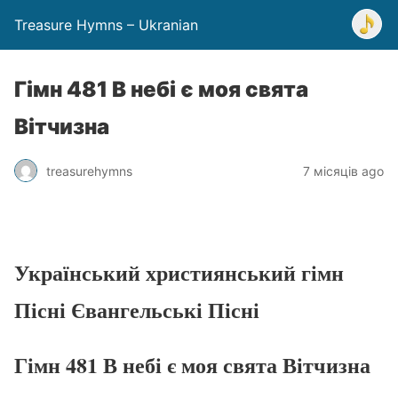
Treasure Hymns – Ukranian
Гімн 481 В небі є моя свята
Вітчизна
treasurehymns
7 місяців ago
Український християнський гімн
Пісні Євангельські Пісні
Гімн 481 В небі є моя свята Вітчизна