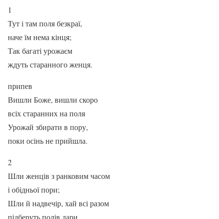
1
Тут і там поля безкраї,
наче їм нема кінця;
Так багаті урожаєм
ждуть старанного женця.
припев
Вишли Боже, вишли скоро
всіх старанних на поля
Урожай збирати в пору,
поки осінь не прийшла.
2
Шли женців з ранковим часом
і обідньої пори;
Шли й надвечір, хай всі разом
підберуть полів дари.