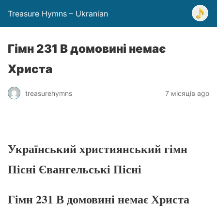
Treasure Hymns – Ukranian
Гімн 231 В домовині немає
Христа
treasurehymns
7 місяців ago
Український християнський гімн
Пісні Євангельські Пісні
Гімн 231 В домовині немає Христа