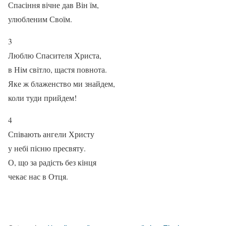
Спасіння вічне дав Він їм,
улюбленим Своїм.
3
Люблю Спасителя Христа,
в Нім світло, щастя повнота.
Яке ж блаженство ми знайдем,
коли туди прийдем!
4
Співають ангели Христу
у небі пісню пресвяту.
О, що за радість без кінця
чекає нас в Отця.