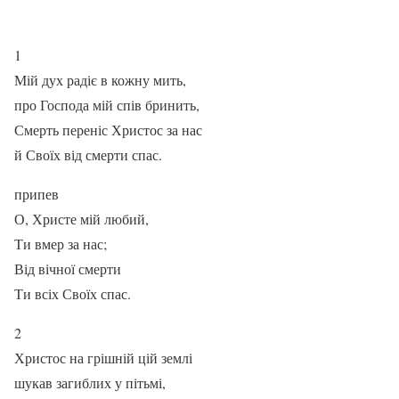
1
Мій дух радіє в кожну мить,
про Господа мій спів бринить,
Смерть переніс Христос за нас
й Своїх від смерти спас.
припев
О, Христе мій любий,
Ти вмер за нас;
Від вічної смерти
Ти всіх Своїх спас.
2
Христос на грішній цій землі
шукав загиблих у пітьмі,