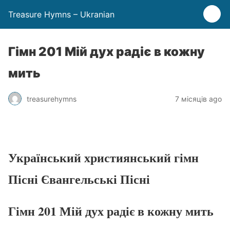
Treasure Hymns – Ukranian
Гімн 201 Мій дух радіє в кожну
мить
treasurehymns
7 місяців ago
Український християнський гімн
Пісні Євангельські Пісні
Гімн 201 Мій дух радіє в кожну мить