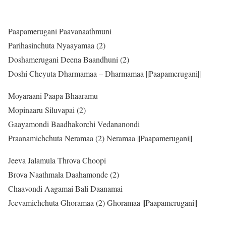
Paapamerugani Paavanaathmuni
Parihasinchuta Nyaayamaa (2)
Doshamerugani Deena Baandhuni (2)
Doshi Cheyuta Dharmamaa – Dharmamaa ||Paapamerugani||
Moyaraani Paapa Bhaaramu
Mopinaaru Siluvapai (2)
Gaayamondi Baadhakorchi Vedananondi
Praanamichchuta Neramaa (2) Neramaa ||Paapamerugani||
Jeeva Jalamula Throva Choopi
Brova Naathmala Daahamonde (2)
Chaavondi Aagamai Bali Daanamai
Jeevamichchuta Ghoramaa (2) Ghoramaa ||Paapamerugani||