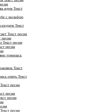
песни
ва идем Текст
ебе с мольбою
 сердцем Текст
свет Текст песни
т песни
л Текст песни
кст песни
ни
вно томилась
равляем Текст
нись опять Текст
 Текст песни
кст песни
кст песни
ни
есни
 Текст песни