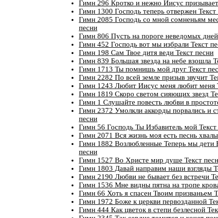
Гимн 296 Кротко и нежно Иисус призывает
Гимн 1300 Господь теперь отвержен Текст
Гимн 2085 Господь со мной сомненьям мес
песни
Гимн 806 Пусть на пороге неведомых дней
Гимн 452 Господь вот мы избрали Текст п
Гимн 198 Сам Твое дитя веди Текст песни
Гимн 839 Большая звезда на небе взошла Т
Гимн 1713 Ты помнишь мой друг Текст пе
Гимн 2282 По всей земле призыв звучит Те
Гимн 1243 Любит Иисус меня любит меня 
Гимн 1819 Скоро светом сияющих звезд Те
Гимн 1 Слушайте повесть любви в простот
Гимн 2372 Умолкли аккорды порвались и с
песни
Гимн 56 Господь Ты Избавитель мой Текст
Гимн 2071 Вся жизнь моя есть песнь хвалы
Гимн 1882 Возлюбленные Теперь мы дети 
песни
Гимн 1527 Во Христе мир душе Текст пес
Гимн 1803 Давай направим наши взгляды Т
Гимн 2190 Любви не бывает без встречи Те
Гимн 1536 Мне видны пятна на тропе кров
Гимн 66 Хоть я спасен Твоим призваньем Т
Гимн 1972 Боже к церкви первозданной Те
Гимн 444 Как цветок в степи безлесной Те
Гимн 2345 Так сердце томится и хочет пок