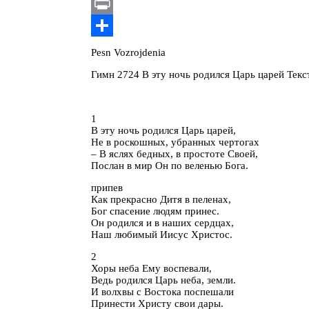
Copy
Link
Print
Отправить
Pesn Vozrojdenia
Гимн 2724 В эту ночь родился Царь царей Текс
1
В эту ночь родился Царь царей,
Не в роскошных, убранных чертогах
– В яслях бедных, в простоте Своей,
Послан в мир Он по веленью Бога.
припев
Как прекрасно Дитя в пеленах,
Бог спасение людям принес.
Он родился и в наших сердцах,
Наш любимый Иисус Христос.
2
Хоры неба Ему воспевали,
Ведь родился Царь неба, земли.
И волхвы с Востока поспешали
Принести Христу свои дары.