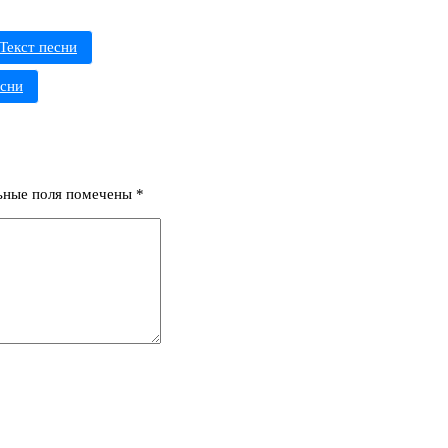
Текст песни
есни
ьные поля помечены
*