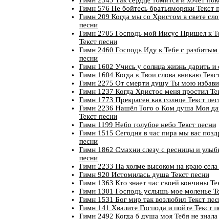
Гимн 576 Не бойтесь братьяморяки Текст 
Гимн 209 Когда мы со Христом в свете сло
песни
Гимн 2705 Господь мой Иисус Пришел к Т
Текст песни
Гимн 2460 Господь Иду к Тебе с разбитым
песни
Гимн 1602 Учись у солнца жизнь дарить и 
Гимн 1604 Когда в Твои слова вникаю Текс
Гимн 2275 От смерти душу Ты мою избави
Гимн 1237 Когда Христос меня простил Те
Гимн 1773 Прекрасен как солнце Текст пес
Гимн 2236 Нашёл Того о Ком душа Моя да
Текст песни
Гимн 1199 Небо голубое небо Текст песни
Гимн 1515 Сегодня в час пира мы вас позд
песни
Гимн 1862 Смахни слезу с ресницы и улыб
песни
Гимн 2233 На холме высоком на краю села
Гимн 920 Истомилась душа Текст песни
Гимн 1363 Кто знает час своей кончины Те
Гимн 1301 Господь услышь мое моленье Те
Гимн 1531 Бог мир так возлюбил Текст пес
Гимн 141 Хвалите Господа и пойте Текст п
Гимн 2492 Когда б душа моя Тебя не знала