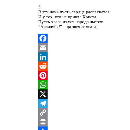
3
В эту ночь пусть сердце распахнется
И у тех, кто не принял Христа,
Пусть хвала из уст народа льется:
“Аллилуйя!” – да звучит хвала!
Facebook
Email
LinkedIn
Reddit
Pinterest
WhatsApp
X
Telegram
Copy