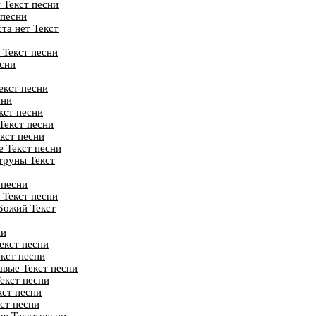
 Текст песни
 песни
та нет Текст
 Текст песни
есни
екст песни
сни
кст песни
Текст песни
кст песни
е Текст песни
труны Текст
 песни
 Текст песни
Божий Текст
ни
екст песни
кст песни
авые Текст песни
екст песни
кст песни
кст песни
оя Текст песни