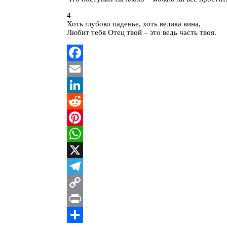
4
Хоть глубоко паденье, хоть велика вина,
Любит тебя Отец твой – это ведь часть твоя.
Facebook
Email
LinkedIn
Reddit
Pinterest
WhatsApp
X
Telegram
Copy
Link
Print