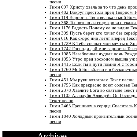
песни
Гимн 697 Христу хвала за то что день про
Гимн 482 Вокруг престола пред Творцом Т
Гимн 119 Верность Твоя велика о мой Боже
Гимн 368 Ты познал ли силу крови о скажи
Гимн 1176 Радость Почему ее не видно Тек
Гимн 309 Пусть берет кто хочет без сереб
Гимн 616 Как скоро дни летят вперед Текс
Гимн 1729 К Тебе спешат мои мечты о Хри
Гимн 1742 Господи дай мне верности Текс
Гимн 1985 Незабвенная чудная ночь Рожде
Гимн 1053 Утро пред восходом вышла уж з
Гимн 1415 Если ты в пути помни Я с тобой
Гимн 1760 Мой Бог вблизи и в бесконечных
песни
Гимн 451 Мы руки возлагаем Текст песни
Гимн 1755 Как прекрасно поют соловьи Те
Гимн 2378 Хвалите Бога во святыне Текст 
Гимн 1103 Аллилуйя Аллилуйя Он Господь
Текст песни
Гимн 2463 Грешнику в сердце Спаситель К
песни
Гимн 1840 Холодный пронзительный осени
песни
Archives