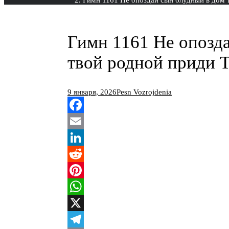
Гимн 1161 Не опозд
твой родной приди Т
9 января, 2026
Pesn Vozrojdenia
Facebook
Email
LinkedIn
Reddit
Pinterest
WhatsApp
X