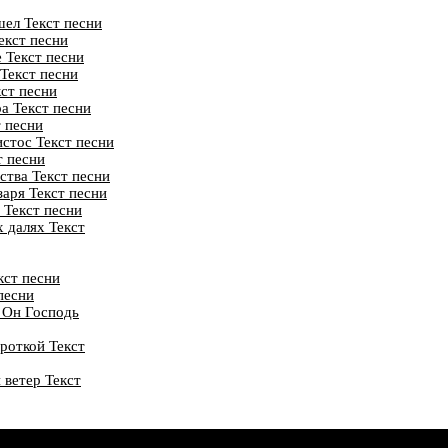
шел Текст песни
екст песни
 Текст песни
 Текст песни
ст песни
ра Текст песни
т песни
стос Текст песни
т песни
ства Текст песни
аря Текст песни
 Текст песни
 далях Текст
кст песни
песни
 Он Господь
роткой Текст
 ветер Текст