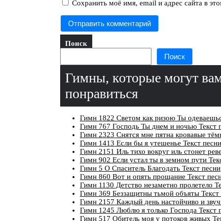
Сохранить моё имя, email и адрес сайта в э
Поиск
Поиск
Гимны, которые могут ва
понравиться
Гимн 1822 Светом как ризою Ты одеваешьс
Гимн 767 Господь Ты днем и ночью Текст 
Гимн 2323 Снятся мне пятна кровавые тём
Гимн 1413 Если бы я утешенье Текст песн
Гимн 2151 Иль тихо вокруг иль стонет рев
Гимн 902 Если устал ты в земном пути Тек
Гимн 5 О Спаситель Благодать Текст песни
Гимн 860 Вот и опять прощание Текст пес
Гимн 1130 Детство незаметно пролетело Т
Гимн 369 Беззащитны тьмой объяты Текст
Гимн 2157 Каждый день настойчиво и звуч
Гимн 1245 Люблю я только Господа Текст 
Гимн 517 Обитель моя у потоков живых Те