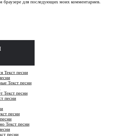
том браузере для последующих моих комментариев.
м
я Текст песни
песни
ные Текст песни
и
ет Текст песни
ст песни
ни
екст песни
 песни
но Текст песни
песни
кст песни