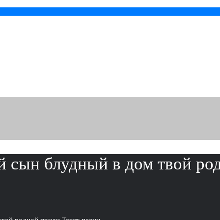
й сын блудный в дом твой ро
твой родной приди Текст песни