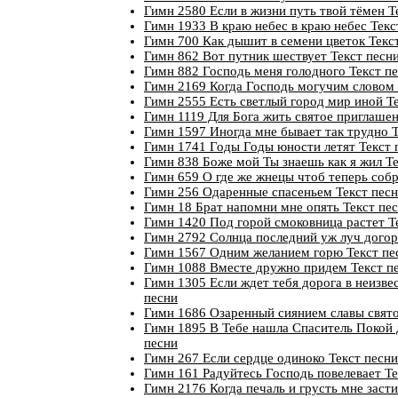
Гимн 2580 Если в жизни путь твой тёмен Т
Гимн 1933 В краю небес в краю небес Текс
Гимн 700 Как дышит в семени цветок Текс
Гимн 862 Вот путник шествует Текст песн
Гимн 882 Господь меня голодного Текст п
Гимн 2169 Когда Господь могучим словом 
Гимн 2555 Есть светлый город мир иной Т
Гимн 1119 Для Бога жить святое приглашен
Гимн 1597 Иногда мне бывает так трудно Т
Гимн 1741 Годы Годы юности летят Текст 
Гимн 838 Боже мой Ты знаешь как я жил Те
Гимн 659 О где же жнецы чтоб теперь собр
Гимн 256 Одаренные спасеньем Текст пес
Гимн 18 Брат напомни мне опять Текст пе
Гимн 1420 Под горой смоковница растет Т
Гимн 2792 Солнца последний уж луч догор
Гимн 1567 Одним желанием горю Текст пе
Гимн 1088 Вместе дружно придем Текст п
Гимн 1305 Если ждет тебя дорога в неизве
песни
Гимн 1686 Озаренный сиянием славы свято
Гимн 1895 В Тебе нашла Спаситель Покой 
песни
Гимн 267 Если сердце одиноко Текст песни
Гимн 161 Радуйтесь Господь повелевает Те
Гимн 2176 Когда печаль и грусть мне заст