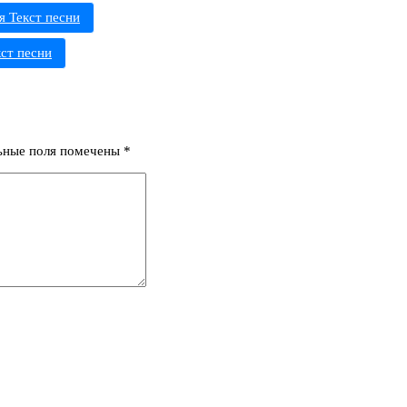
я Текст песни
кст песни
ьные поля помечены
*