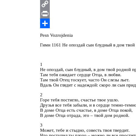
Telegram
Copy
Link
Print
Отправить
Pesn Vozrojdenia
Гимн 1161 Не опоздай сын блудный в дом твой
1
Не опоздай, сын блудный, в дом твой родной п
Там тебя ожидает сердце Отца, в любви.
Там твой Отец тоскует, часто Он слезы льет.
Вдаль Он глядит с надеждой: скоро ли сын прид
2
Горе тебя постигло, счастье твое ушло.
Друзья все тебя забыли, и в сердце темно-темн
В доме Отца есть счастье, в доме Отца покой,
В доме Отца отрада, это – твой дом родной.
3
Может, тебе и стыдно, совесть твоя твердит.
Что поступил ты плохо – можно ли все простит