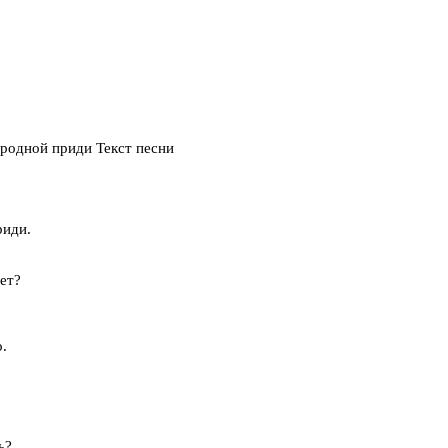
 родной приди Текст песни
риди.
ет?
о.
ь?