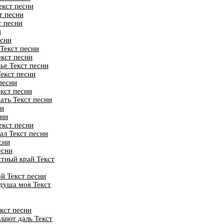
екст песни
т песни
т песни
и
есни
Текст песни
екст песни
ье Текст песни
екст песни
песни
кст песни
ать Текст песни
ни
сни
екст песни
ал Текст песни
сни
есни
стный край Текст
й Текст песни
душа моя Текст
кст песни
илают даль Текст