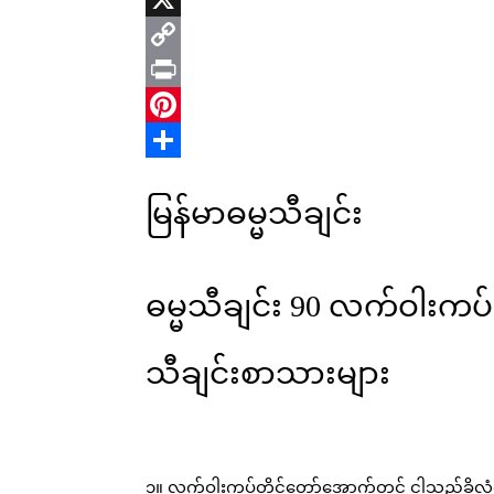
X
Copy
Link
Print
Pinterest
Share
မြန်မာဓမ္မသီချင်း
ဓမ္မသီချင်း 90 လက်ဝါးကပ
သီချင်းစာသားများ
၁။ လက်ဝါးကပ်တိုင်တော်အောက်တွင် ငါသည်ခိုလှု