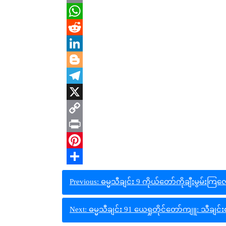
Email
WhatsApp
Reddit
LinkedIn
Blogger
Telegram
X
Copy
Link
Print
Pinterest
Share
Post
Previous:
ဓမ္မသီချင်း 9 ကိုယ်တော်ကိုချီးမွမ်းက
navigation
Next:
ဓမ္မသီချင်း 91 ယေရှုတိုင်တော်ကျူ: သီချင်