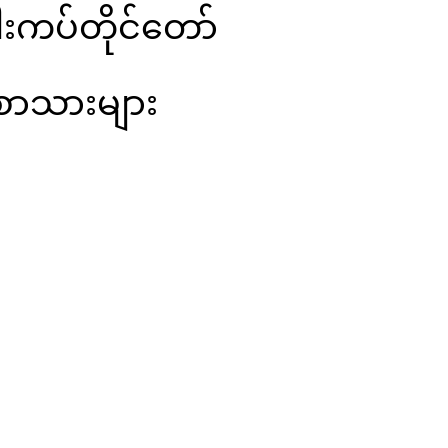
ါးကပ်တိုင်တော်
စာသားများ