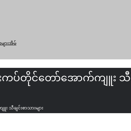
းများအိမ်
ါးကပ်တိုင်တော်အောက်ကျူး သီ
ကျူး သီချင်းစာသားများ