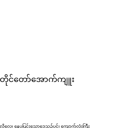
်တိုင်တော်အောက်ကျူး
ံလိုလေ၊ နေပူပြင်းသောဒေသ၌ပင်၊ ကျောက်လုံးကြီး