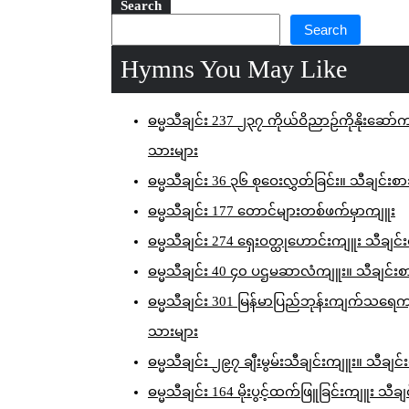
Search
Search
Hymns You May Like
ဓမ္မသီချင်း 237 ၂၃၇ ကိုယ်ဝိညာဉ်ကိုနိုးဆော်
သားများ
ဓမ္မသီချင်း 36 ၃၆ စုဝေးလွှတ်ခြင်း။ သီချင်းစ
ဓမ္မသီချင်း 177 တောင်များတစ်ဖက်မှာကျူး
ဓမ္မသီချင်း 274 ရှေးဝတ္ထုဟောင်းကျူး သီချင
ဓမ္မသီချင်း 40 ၄၀ ပဌမဆာလံကျူး။ သီချင်း
ဓမ္မသီချင်း 301 မြန်မာပြည်ဘုန်းကျက်သရေက
သားများ
ဓမ္မသီချင်း ၂၉၇ ချီးမွမ်းသီချင်းကျူး။ သီချင
ဓမ္မသီချင်း 164 မိုးပွင့်ထက်ဖြူခြင်းကျူး သီခ