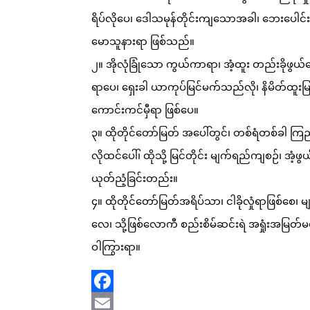
ရိပ်လိုပေ၊ ဒေါသမုန်တိုင်းကျသောအခါ၊ ဘေးပေ
မောသူနားရာ ဖြစ်သည်။
၂။ အိုလုံခြုံသော ကွယ်ကာရာ၊ အံ့ထူး တည်းခိုဖွယ်
ရာပေ၊ ရှေးခါ ယာကုပ်မြင်မက်သည်လို၊ နိမိတ်ထူးမ
ကောင်းကင်မှီရာ ဖြစ်ပေ။
၃။ ထိုတိုင်တော်မြတ် အပေါ်တွင်၊ တစ်ရံတစ်ခါ ကြ
လိုထင်ပေါ်၊ ထိုသို့ မြင်တိုင်း မျက်ရည်ကျစဉ်၊ အံ့ဖွယ
ယုတ်ညံ့ခြင်းတည်း။
၄။ ထိုတိုင်တော်မြတ်အရိပ်သာ၊ ငါခိုလှုံရာဖြစ်စေ
လေ၊ သို့ဖြစ်လောကီ စည်းစိမ်ဆင်းရဲ အရှုံးအမြတ်မထ
ဝါကြွားရာ။
Facebook