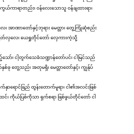
ါင်းကွယ်ကာရာတည်း၊ ဝန်လေးသောသူ ဝန်ချထားရာ၊
လေ၊ အာဏာတော်နှင့်ဘုရား မေတ္တာ၊ တွေ့ကြုံဆုံစည်း
ြတ်လှလေ၊ ယေရှုတိုင်တော် လှေကားကဲ့သို့
ည့်သော်၊ ငါ့တွက်သေခံသဏ္ဍာန်တော်ပင်၊ ငါမြင်သည်
်နှစ်ခု တွေ့သည်၊ အတုမရှိ၊ မေတ္တာတော်နှင့်၊ ကျွန်ုပ်
၊ မျက်နှာရောင်ခြည် ထွန်းတောက်မူရာ၊ ငါ၏အလင်းဖြစ်
င်၊ ကိုယ်ပြစ်ကိုသာ ရှက်စရာ ဖြစ်ဖွယ်တိုင်တော် ငါ