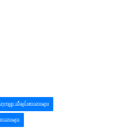
ြလော့ကျူး သီချင်းစာသားများ
းစာသားများ