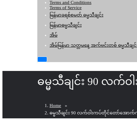
Terms and Conditions
Terms of Service
မြန်မာခရစ်စမတ် ဓမ္မသီချင်း
မြန်မာဓမ္မသီချင်း
အိမ်
အိမ်မြန်မာ သတ္တမနေ့ အက်ဗင်းတစ် ဓမ္မသီချင်
ဓမ္မသီချင်း 90 လက်ဝ
Home
»
ဓမ္မသီချင်း 90 လက်ဝါးကပ်တိုင်တော်အောက်