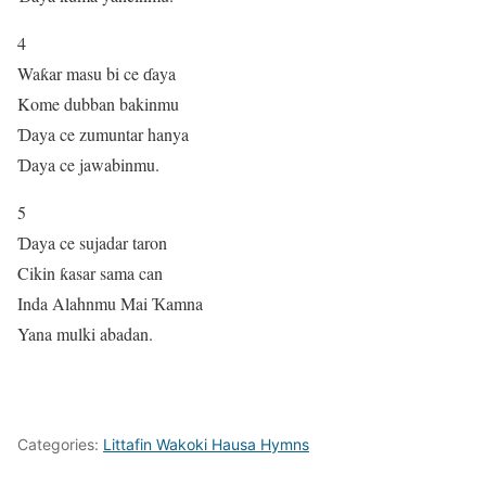
4
Waƙar masu bi ce ɗaya
Kome dubban bakinmu
Ɗaya ce zumuntar hanya
Ɗaya ce jawabinmu.
5
Ɗaya ce sujadar taron
Cikin ƙasar sama can
Inda Alahnmu Mai Ҡamna
Yana mulki abadan.
Categories:
Littafin Wakoki Hausa Hymns