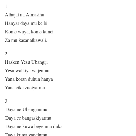
1
Alhajai na Almasihu
Hanyar ɗaya mu ke bi
Kome wuya, kome ƙunci
Za mu ƙasar alkawali.
2
Hasken Yesu Ubangiji
Yesu walƙiya wajenmu
Yana koran duhun hanya
Yana cika zuciyarmu.
3
Ɗaya ne Ubangijinmu
Ɗaya ce bangaskiyarmu
Ɗaya ne kuwa begenmu duka
Ɗaya kuma yancinmu.