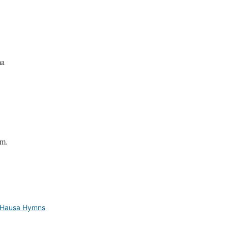
ma
um.
i Hausa Hymns