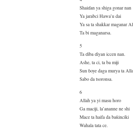
Shaiɗan ya shiga gonar nan
Ya jarabci Hawa’u dai
Ya sa ta shakkar maganar Al
Ta bi maganarsa.
5
Ta ɗiba ɗiyan iccen nan.
Ashe, ta ci, ta ba miji
Sun ɓoye daga murya ta All
Sabo da tsoronsa.
6
Allah ya yi masu horo
Ga maciji, la’ananne ne shi
Mace ta haifa da baƙinciki
Wahala tata ce.