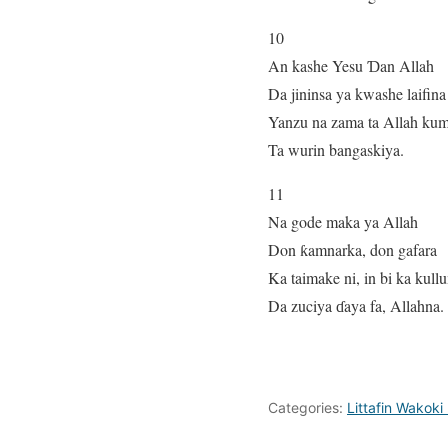
10
An kashe Yesu Ɗan Allah
Da jininsa ya kwashe laifina
Yanzu na zama ta Allah ku
Ta wurin bangaskiya.
11
Na gode maka ya Allah
Don ƙamnarka, don gafara
Ka taimake ni, in bi ka kull
Da zuciya ɗaya fa, Allahna.
Categories:
Littafin Wakok