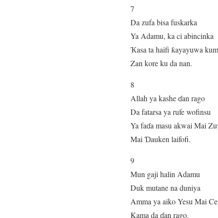
7
Da zufa bisa fuskarka
Ya Adamu, ka ci abincinka
Ҡasa ta haifi ƙayayuwa ku
Zan kore ku da nan.
8
Allah ya kashe ɗan rago
Da fatarsa ya rufe wofinsu
Ya faɗa masu akwai Mai Z
Mai Ɗauken laifofi.
9
Mun gaji halin Adamu
Duk mutane na duniya
Amma ya aiko Yesu Mai Ce
Kama da ɗan rago.