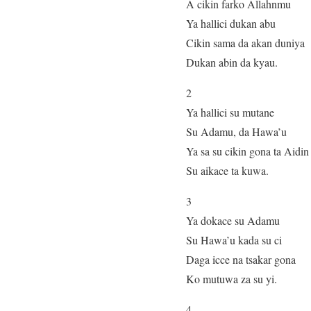
A cikin farko Allahnmu
Ya hallici dukan abu
Cikin sama da akan duniya
Dukan abin da kyau.
2
Ya hallici su mutane
Su Adamu, da Hawa’u
Ya sa su cikin gona ta Aidin
Su aikace ta kuwa.
3
Ya dokace su Adamu
Su Hawa’u kada su ci
Daga icce na tsakar gona
Ko mutuwa za su yi.
4