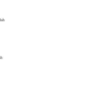
lah
ah