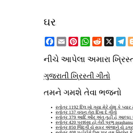
ઘર
Facebook
Email
Pinterest
WhatsApp
Reddit
X
T
નીચે આપેલા અમારા ખ્રિસ્ત
ગુજરાતી ખ્રિસ્તી ગીતો
તમને ગમશે તેવા ભજનો
સ્તોત્ર 1192 દિલ ખો ગયા મેરે યેશુ કે પ્યાર
સ્તોત્ર 137 વચન તેરા દિખા દે ગીતો
સ્તોત્ર 379 આદિ ઔર અંત તુહી હે આલ્ફા ઔ
સ્તોત્ર 420 પ્રશંસા હો તેરી પ્રભુ prashans
સ્તોત્ર 850 જિંદગી યે સફર અંજાને યે ડગર 
સ્તોત્ર 408 પહોંચેંગે ઉસ પાર તુમ સિયોન ક