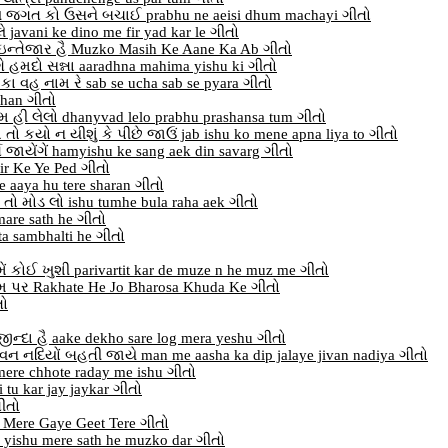
લ જગત કો ઉસને બચાઈ prabhu ne aeisi dhum machayi ગીતો
ે javani ke dino me fir yad kar le ગીતો
ઇન્તેજાર હૈ Muzko Masih Ke Aane Ka Ab ગીતો
ે હમદો સન્ના aaradhna mahima yishu ki ગીતો
 કા વહ નામ રે sab se ucha sab se pyara ગીતો
ahan ગીતો
તુમ હી લેલો dhanyvad lelo prabhu prashansa tum ગીતો
તો કયો ન યીશું કે પીછે જાઉં jab ishu ko mene apna liya to ગીતો
 જાયેંગેં hamyishu ke sang aek din savarg ગીતો
jir Ke Ye Ped ગીતો
me aaya hu tere sharan ગીતો
 તો મોડ લો ishu tumhe bula raha aek ગીતો
mare sath he ગીતો
ta sambhalti he ગીતો
ઝમેં કોઈ ખુશી parivartit kar de muze n he muz me ગીતો
લામ પર Rakhate He Jo Bharosa Khuda Ke ગીતો
તો
જીન્દા હૈ aake dekho sare log mera yeshu ગીતો
વન નદિયોં બહતી જાયે man me aasha ka dip jalaye jivan nadiya ગીતો
ૈ mere chhote raday me ishu ગીતો
tu kar jay jaykar ગીતો
ગીતો
hu Mere Gaye Geet Tere ગીતો
ં yishu mere sath he muzko dar ગીતો