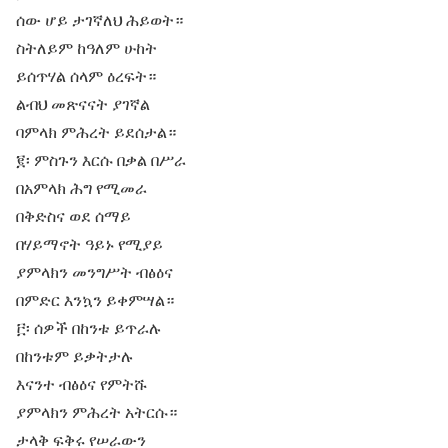
ሰው ሆይ ታገኛለህ ሕይወት።
ስትለይም ከዓለም ሁከት
ይሰጥሃል ሰላም ዕረፍት።
ልብህ መጽናናት ያገኛል
ባምላክ ምሕረት ይደሰታል።
፪፡ ምስጉን እርሱ በቃል በሥራ
በአምላክ ሕግ የሚመራ
በቅድስና ወደ ሰማይ
በሃይማኖት ዓይኑ የሚያይ
ያምላክን መንግሥት ብፅዕና
በምድር እንኳን ይቀምሣል።
፫፡ ሰዎች በከንቱ ይጥራሉ
በከንቱም ይቃትታሉ
እናንተ ብፅዕና የምትሹ
ያምላክን ምሕረት አትርሱ።
ታላቅ ፍቅሩ የሠራውን