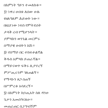
በእምነት ዓይን ተመለክቱ።
፬፡ ነዋሪ ሀብቱ ለሰው ሁሉ
የዘለዓለም ሕይወት ነው።
በዚህ ነው ነፍስ የምትደሰት
ታላቅ ረብ የሚሆንላት።
ያምላክን ወንጌል መርምሩ
ሰማያዊ ሀብትን እሹ።
፭፡ የሰማይ በር ተከፍቶልኛል
ቅዱስ አምላክ ይጠራኛል።
በማይናወጥ ፍቅሩ ሊያኖረኝ
ምሥጢሩንም ገለጠልኝ።
የማዳኑን ጸጋ ሰጠኝ
በሥምረቱ አሳደረኝ።
፮፡ በእምነት ከኃጢአት ስለ ዳንሁ
ጌታን አመሰግናለሁ።
መጠራጠር ሲነሣብኝም