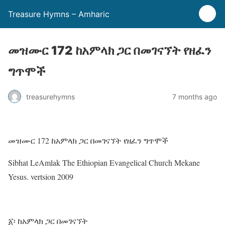
Treasure Hymns – Amharic
መዝሙር 172 ከአምላክ ጋር በመገናኘት የዘፈን
ግጥሞች
treasurehymns
7 months ago
መዝሙር 172 ከአምላክ ጋር በመገናኘት የዘፈን ግጥሞች
Sibhat LeAmlak The Ethiopian Evangelical Church Mekane
Yesus. vertsion 2009
፩፡ ከአምላክ ጋር በመገናኘት